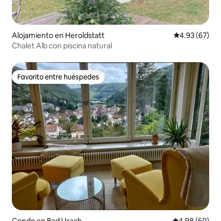
Alojamiento en Heroldstatt
Calificación p
4.93 (67)
Chalet Alb con piscina natural
Favorito entre huéspedes
Favorito entre huéspedes
Condo en Bad Urach
Calificación p
4.98 (60)