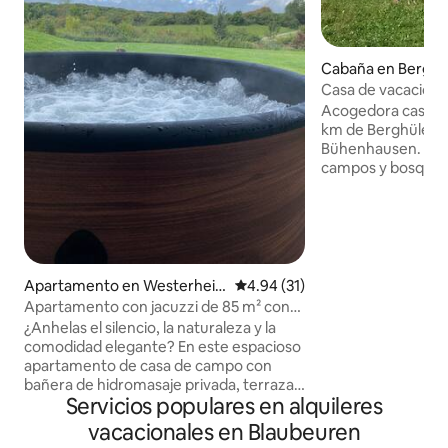
Cabaña en Berghü
Casa de vacaciones
Acogedora casa de
km de Berghülen y
Bühenhausen. Rod
campos y bosques
única y tranquila 
granja en el Jura d
relajarse, ir en bic
senderismo, disfru
montar a caballo...
ideal para excurs
Apartamento en Westerhei
Calificación promedio: 4.94 de 
4.94 (31)
(Blautopf), Laichi
m
Apartamento con jacuzzi de 85 m² con
Ulm (catedral), la 
terraza y jardín
¿Anhelas el silencio, la naturaleza y la
etc. A 10 minutos d
comodidad elegante? En este espacioso
autopista Merklin
apartamento de casa de campo con
especialmente par
bañera de hidromasaje privada, terraza y
Nochevieja
Servicios populares en alquileres
vistas panorámicas, encontrarás espacio
para relajarte. Amplia sala de estar y
vacacionales en Blaubeuren
dormitorio de planta abierta (1 cama