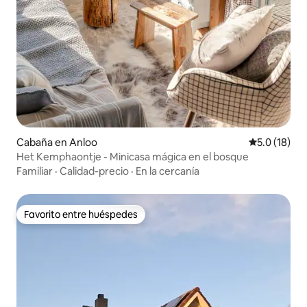
Cabaña en Anloo
Calificación
5.0 (18)
Het Kemphaontje - Minicasa mágica en el bosque
Familiar
·
Calidad-precio
·
En la cercanía
Favorito entre huéspedes
Favorito entre huéspedes