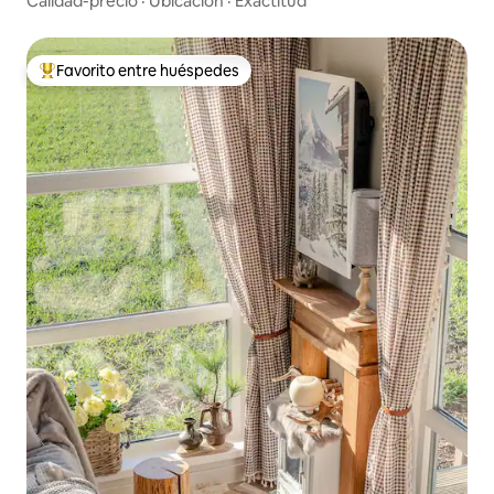
Calidad-precio
·
Ubicación
·
Exactitud
Favorito entre huéspedes
Favorito entre huéspedes preferido