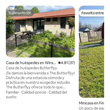
Superanfitrión
Favorito entre h
Superanfitrión
Favorito entre h
Casa de huéspedes en Winsc
Calificación promedio: 4.81 de 
4.81 (37)
hoten
Casa de huéspedes Butterflyy
¡Te damos la bienvenida a The Butterflyy!
Disfruta de una estancia cómoda y
práctica en nuestro acogedor estudio.
The Butterflyy ofrece todo lo que
necesitas para relajarte, con mucha
Familiar
·
Calidad-precio
·
Calidad del
privacidad y un encantador espacio al
sueño
aire libre. Distribución y servicios:
Minicasa en Finst
Estudio: un elegante espacio abierto con
Un poco de paz y 