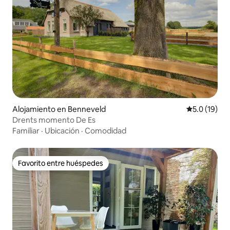
Alojamiento en Benneveld
Calificación
5.0 (19)
Drents momento De Es
Familiar
·
Ubicación
·
Comodidad
Favorito entre huéspedes
Favorito entre huéspedes