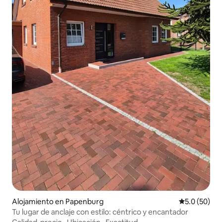
Alojamiento en Papenburg
Calificación
5.0 (50)
Tu lugar de anclaje con estilo: céntrico y encantador