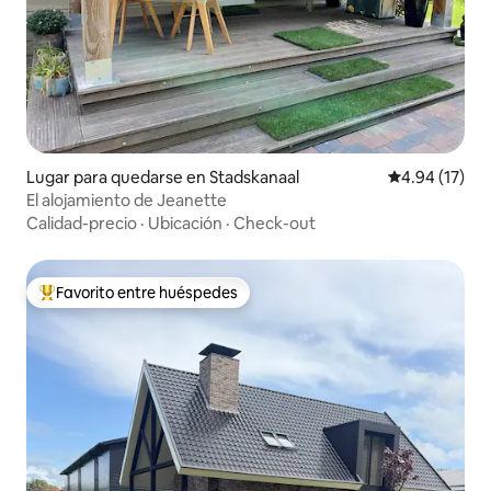
Lugar para quedarse en Stadskanaal
Calificación 
4.94 (17)
El alojamiento de Jeanette
Calidad-precio
·
Ubicación
·
Check-out
Favorito entre huéspedes
Favorito entre huéspedes preferido