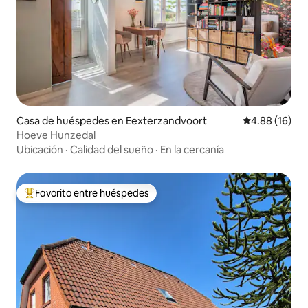
Casa de huéspedes en Eexterzandvoort
Calificación 
4.88 (16)
Hoeve Hunzedal
Ubicación
·
Calidad del sueño
·
En la cercanía
Favorito entre huéspedes
Favorito entre huéspedes preferido