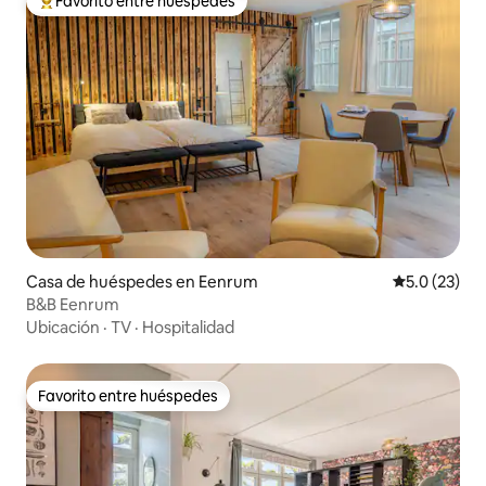
Favorito entre huéspedes
Favorito entre huéspedes preferido
Casa de huéspedes en Eenrum
Calificación
5.0 (23)
B&B Eenrum
Ubicación
·
TV
·
Hospitalidad
Favorito entre huéspedes
Favorito entre huéspedes