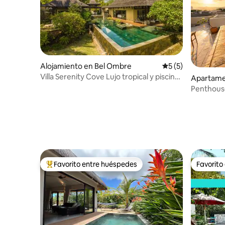
Alojamiento en Bel Ombre
Calificación prome
5 (5)
Villa Serenity Cove Lujo tropical y piscina
Apartamen
privada
Penthouse
jacuzzi pr
Favorito entre huéspedes
Favorito
Favorito entre huéspedes preferido
Favorito