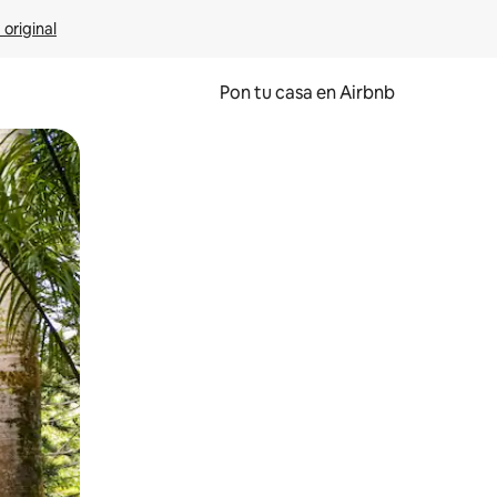
 original
Pon tu casa en Airbnb
o o desliza el dedo.