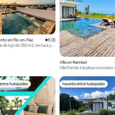
dio: 5 de 5, 5 reseñas
to en Flic-en-Flac
Calificación promedio: 5 de 5, 3 reseñas
5 (3)
 de lujo de 250 m2, terraza y
ivado
Villa en Riambel
Villa frente a la playa concepto 
luxe» - máx. 10 personas
 entre huéspedes
Favorito entre huéspedes
 entre huéspedes
Favorito entre huéspedes