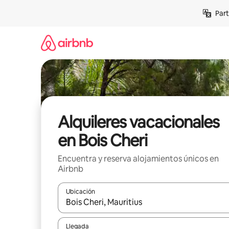
Omite
Part
el
contenido
Alquileres vacacionales
en Bois Cheri
Encuentra y reserva alojamientos únicos en
Airbnb
Ubicación
Cuando los resultados estén disponibles, navega co
Llegada