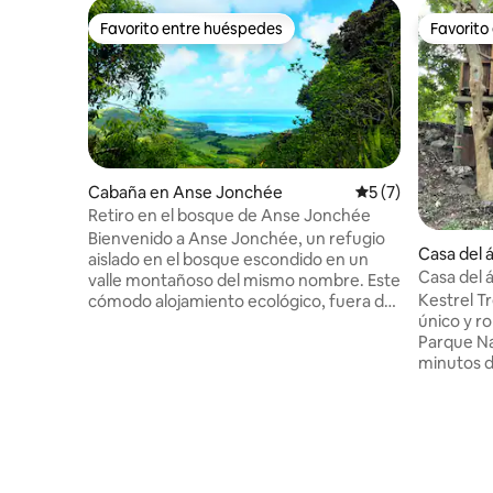
Favorito entre huéspedes
Favorito
Favorito entre huéspedes
Favorito
Cabaña en Anse Jonchée
Calificación prome
5 (7)
Retiro en el bosque de Anse Jonchée
Bienvenido a Anse Jonchée, un refugio
Casa del á
aislado en el bosque escondido en un
Casa del á
valle montañoso del mismo nombre. Este
playa y la
Kestrel T
cómodo alojamiento ecológico, fuera de
único y ro
la red, está creado para ofrecer total
Parque Na
privacidad y desconexión del mundo
minutos de
exterior. No hay televisión, ni Wi-Fi, ni
Disfruta d
vecinos, solo el canto de los pájaros y el
columpios
silencio donde puedes escuchar tu
las vistas
propia respiración. Aquí, las
bañera vi
preocupaciones se desvanecen, la
Mira una p
fuerza regresa y se abre un espacio para
del proye
nuevos deseos, claridad e intención. El