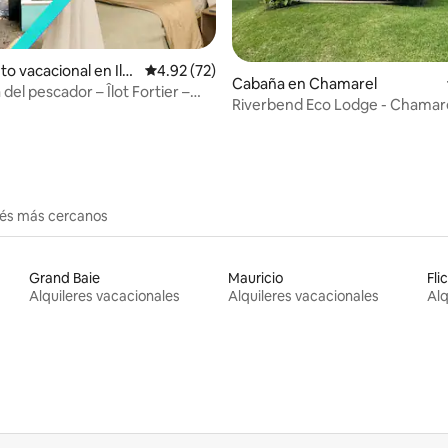
to vacacional en Ilot
Calificación promedio: 4.92 de 5, 72 reseñas
4.92 (72)
io: 5 de 5, 66 reseñas
Cabaña en Chamarel
del pescador – Îlot Fortier –
Riverbend Eco Lodge - Chamare
 mar
Sudáfrica
erés más cercanos
Grand Baie
Mauricio
Fli
Alquileres vacacionales
Alquileres vacacionales
Alq