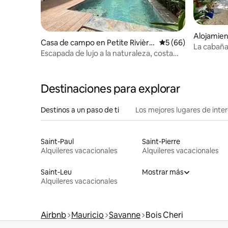
Alojamien
Casa de campo en Petite Rivière
Calificación promed
5 (66)
Fortier
La cabaña 
Noire
Escapada de lujo a la naturaleza, costa
Frente al
oeste.
Destinaciones para explorar
Destinos a un paso de ti
Los mejores lugares de int
Saint-Paul
Saint-Pierre
Alquileres vacacionales
Alquileres vacacionales
Saint-Leu
Mostrar más
Alquileres vacacionales
Airbnb
Mauricio
Savanne
Bois Cheri