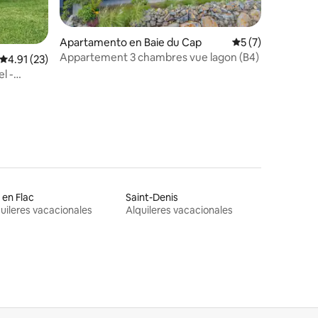
Apartamento en Baie du Cap
Calificación prom
5 (7)
Appartement 3 chambres vue lagon (B4)
Calificación promedio: 4.91 de 5, 23 reseñas
4.91 (23)
l -
c en Flac
Saint-Denis
uileres vacacionales
Alquileres vacacionales