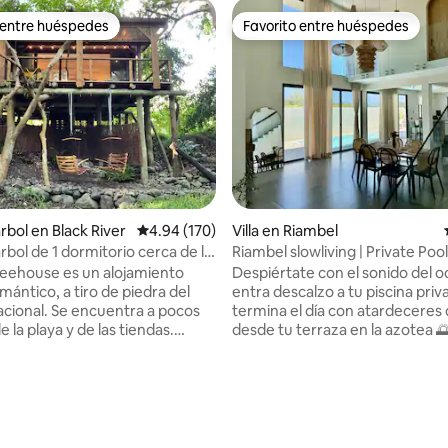
 entre huéspedes
Favorito entre huéspedes
 entre huéspedes
Favorito entre huéspedes
dio: 5 de 5, 7 reseñas
rbol en Black River
Calificación promedio: 4.94 de 5, 170 reseñas
4.94 (170)
Villa en Riambel
rbol de 1 dormitorio cerca de la
Riambel slowliving | Private Pool
 garganta.
to Beach
reehouse es un alojamiento
Despiértate con el sonido del 
mántico, a tiro de piedra del
entra descalzo a tu piscina priv
cional. Se encuentra a pocos
termina el día con atardeceres
 la playa y de las tiendas.
desde tu terraza en la azotea 🌅 Reci
e un relajante gin-tonic en los
construida 🏡 Piscina privada 🏊
 de roble mientras disfrutas de
minutos a pie de la playa 🌊 Esp
 del río. La casa cuenta con una
amplio con puertas de gran ta
ctoriana y una ducha exterior.
dan a la piscina🏊 El lugar perfecto para
elícula romántica en la pantalla
disfrutar de la vida isleña🏝️ Ide
ctor desplegable en la
escapada romántica, un retiro f