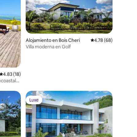
Alojamiento en Bois Cheri
Calificación promedio:
4.78 (68)
Villa moderna en Golf
Calificación promedio: 4.83 de 5, 18 reseñas
4.83 (18)
«coastal
Luxe
Luxe