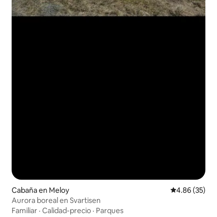
Cabaña en Meloy
Calificación p
4.86 (35)
Aurora boreal en Svartisen
Familiar
·
Calidad-precio
·
Parques