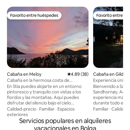
Favorito entre huéspedes
Favorito entre h
Favorito entre huéspedes
Favorito entre h
Cabaña en Meloy
Calificación promedio: 4.89 de 
4.89 (38)
Cabaña en Gildesk
Cabaña en la hermosa costa de
Experiencia única 
Helgeland, carretera costera.
mar
En Stia puedes alojarte en un entorno
Bienvenido a Sæte
pintoresco y tranquilo con vistas a los
Sandhornøy. Aquí disfrutará de una
fiordos y las montañas. Aquí puedes
experiencia mágica
disfrutar del silencio bajo el cielo
durante todo el año
estrellado y la aurora boreal, o
medianoche en ver
Calidad-precio
·
Familiar
·
Espacios
Familiar
·
Calidad-
simplemente tener días de descanso en
aurora boreal baile 
exteriores
la playa "Stia" que se encuentra justo
Servicios populares en alquileres
noches de invierno. La cabaña tiene 
debajo de la cabaña. También puedes
cómodos dormitori
vacacionales en Bolga