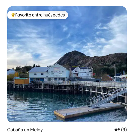
Favorito entre huéspedes
Favorito entre huéspedes preferido
Cabaña en Meloy
Calificac
5 (9)