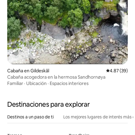
Cabaña en Gildeskål
Calificación p
4.87 (39)
Cabaña acogedora en la hermosa Sandhornøya
Familiar
·
Ubicación
·
Espacios interiores
Destinaciones para explorar
Destinos a un paso de ti
Los mejores lugares de interés más 