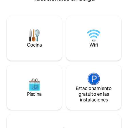
disfrutar del jacuzzi en verano e
camas, un baño re
invierno. Si quieres velocidad y emoción,
gran zona al aire 
hay oportunidades para muchos: pistas
disfrutar del aire 
alpinas En Glomfjord, senderismo por los
unas vistas fantás
glaciares en Svartisen, esquí en
pastel, puedes rela
Meløyalpene, Øyhopping a lo largo de la
tranquilidad del j
costa de Helgeland y mucho más.
contemplas el mar. ¡Reserve su estan
Puedes encontrar más información en
hoy y experimente
nuestra guía para anfitriones.
Noruega!
Cocina
Wifi
Estacionamiento
Piscina
gratuito en las
instalaciones