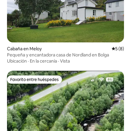
Cabaña en Meloy
Calificac
5 (8)
Pequeña y encantadora casa de Nordland en Bolga
Ubicación
·
En la cercanía
·
Vista
Favorito entre huéspedes
Favorito entre huéspedes