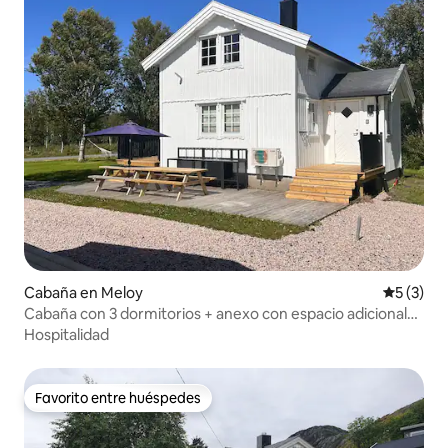
Cabaña en Meloy
Calificac
5 (3)
Cabaña con 3 dormitorios + anexo con espacio adicional
para dormir
Hospitalidad
Favorito entre huéspedes
Favorito entre huéspedes