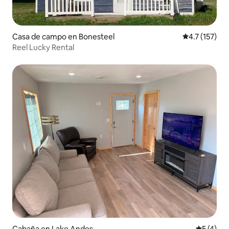
Casa de campo en Bonesteel
Calificación 
4.7 (157)
Reel Lucky Rental
Cabaña en Lake Andes
Calificac
5 (4)