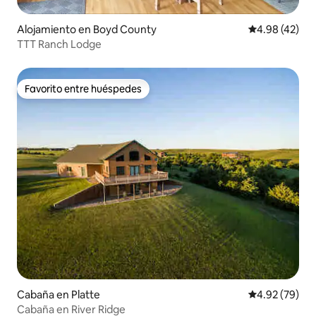
Alojamiento en Boyd County
Calificación 
4.98 (42)
TTT Ranch Lodge
Favorito entre huéspedes
Favorito entre huéspedes
Cabaña en Platte
Calificación p
4.92 (79)
Cabaña en River Ridge