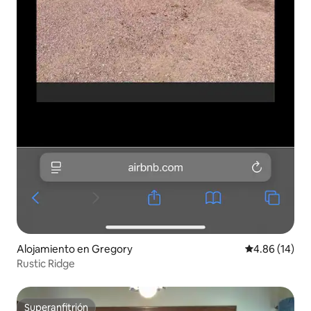
Alojamiento en Gregory
Calificación 
4.86 (14)
Rustic Ridge
Superanfitrión