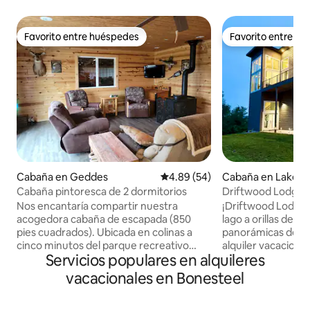
Favorito entre huéspedes
Favorito entre h
Favorito entre huéspedes
Favorito entre h
Cabaña en Geddes
Calificación promedio: 4.89 de 
4.89 (54)
Cabaña en Lake A
Cabaña pintoresca de 2 dormitorios
Driftwood Lodge: 
Nos encantaría compartir nuestra
¡Driftwood Lodge 
acogedora cabaña de escapada (850
lago a orillas del r
pies cuadrados). Ubicada en colinas a
panorámicas de Prair
cinco minutos del parque recreativo
alquiler vacaciona
Servicios populares en alquileres
Pease Creek y del río Missouri. Relájate
se encuentra en F
en el patio o disfruta de actividades al
la zona del Parque 
vacacionales en Bonesteel
aire libre como paseos en bote,
está a poca distan
senderismo, pesca o caza. Hay mucho
principales para b