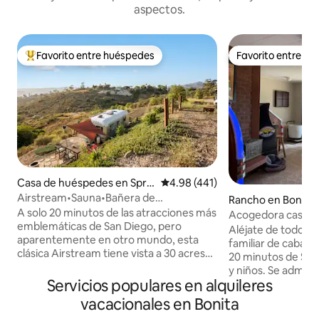
aspectos.
Favorito entre huéspedes
Favorito entre h
Favorito entre huéspedes preferido
Favorito entre h
Casa de huéspedes en Sprin
Calificación promedio: 4.98 de 5
4.98 (441)
g Valley
Airstream•Sauna•Bañera de
Rancho en Bonita
inmersión•Vistas•Fogata+Zoológico
A solo 20 minutos de las atracciones más
Acogedora casa d
adicional
emblemáticas de San Diego, pero
dormitorio/Experi
Aléjate de todo y 
aparentemente en otro mundo, esta
familiar de caball
clásica Airstream tiene vista a 30 acres
20 minutos de SD. 
de chaparral nativo de California, salvia
y niños. Se admite
silvestre y pimenteros de California, con
Servicios populares en alquileres
baja de una casa d
amplias vistas de la ciudad y del
independiente, co
vacacionales en Bonita
atardecer Diseñado como un refugio
entretenimiento pa