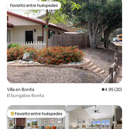
Favorito entre huéspedes
Favorito entre huéspedes
Villa en Bonita
Calificación p
4.95 (20)
El bungalow Bonita
Favorito entre huéspedes
Favorito entre huéspedes preferido