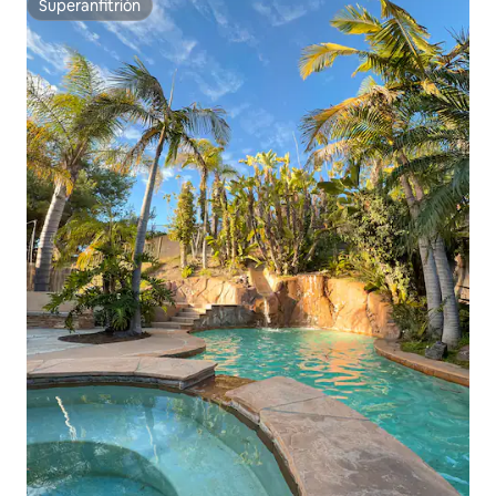
Superanfitrión
Superanfitrión