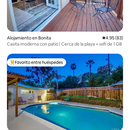
Alojamiento en Bonita
Calificación p
4.95 (83)
Casita moderna con patio | Cerca de la playa + wifi de 1 GB
Favorito entre huéspedes
Favorito entre huéspedes preferido