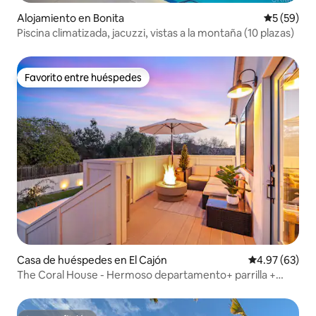
Alojamiento en Bonita
Calificaci
5 (59)
Piscina climatizada, jacuzzi, vistas a la montaña (10 plazas)
Favorito entre huéspedes
Favorito entre huéspedes
Casa de huéspedes en El Cajón
Calificación p
4.97 (63)
The Coral House - Hermoso departamento+ parrilla +
fogata + vehículo eléctrico