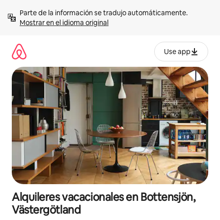
Omite
Parte de la información se tradujo automáticamente. 
el
Mostrar en el idioma original
contenido
Use app
Alquileres vacacionales en Bottensjön,
Västergötland