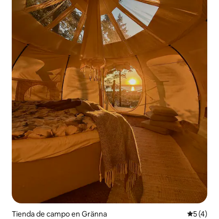
Tienda de campo en Gränna
Calificac
5 (4)