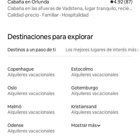
Cabaña en Orlunda
Calificación p
4.92 (87)
Cabaña en las afueras de Vadstena, lugar tranquilo, recién
renovada
Calidad-precio
·
Familiar
·
Hospitalidad
Destinaciones para explorar
Destinos a un paso de ti
Los mejores lugares de interés más 
Copenhague
Estocolmo
Alquileres vacacionales
Alquileres vacacionales
Oslo
Gotemburgo
Alquileres vacacionales
Alquileres vacacionales
Malmö
Kristiansand
Alquileres vacacionales
Alquileres vacacionales
Odense
Mostrar más
Alquileres vacacionales