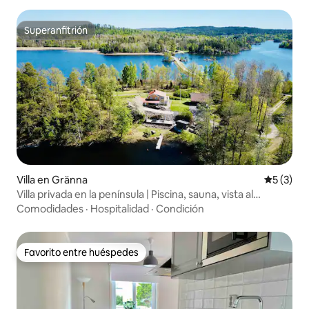
Superanfitrión
Superanfitrión
Villa en Gränna
Calificac
5 (3)
Villa privada en la península | Piscina, sauna, vista al
atardecer
Comodidades
·
Hospitalidad
·
Condición
Favorito entre huéspedes
Favorito entre huéspedes