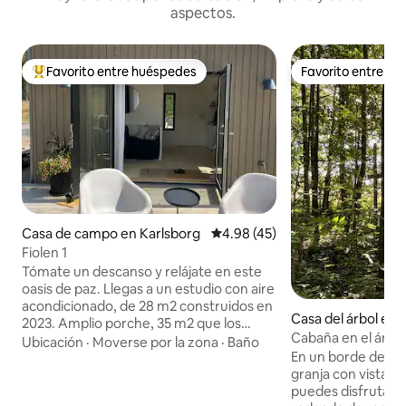
aspectos.
Favorito entre huéspedes
Favorito entre h
Favorito entre huéspedes preferido
Favorito entre h
Casa de campo en Karlsborg
Calificación promedio: 4.98 de 
4.98 (45)
Fiolen 1
Tómate un descanso y relájate en este
oasis de paz. Llegas a un estudio con aire
acondicionado, de 28 m2 construidos en
Casa del árbol en 
2023. Amplio porche, 35 m2 que los
Cabaña en el árbol
huéspedes tienen a su disposición.
Ubicación
·
Moverse por la zona
·
Baño
En un borde del b
Caminas 200 metros y puedes darte un
granja con vistas 
baño desde el embarcadero en
puedes disfrutar d
Bottensjön. A 5 km del centro de la