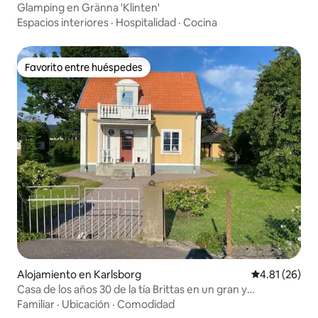
Glamping en Gränna 'Klinten'
Espacios interiores
·
Hospitalidad
·
Cocina
Favorito entre huéspedes
Favorito entre huéspedes
Alojamiento en Karlsborg
Calificación 
4.81 (26)
Casa de los años 30 de la tía Brittas en un gran y
exuberante jardín
Familiar
·
Ubicación
·
Comodidad