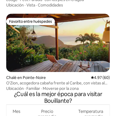
Ubicación
·
Vista
·
Comodidades
Favorito entre huéspedes
Favorito entre huéspedes
Chalé en Pointe-Noire
Calificación p
4.97 (60)
O'Zion, acogedora cabaña frente al Caribe, con vistas al
mar
Ubicación
·
Familiar
·
Moverse por la zona
¿Cuál es la mejor época para visitar
Bouillante?
Mes
Precio
Temperatura