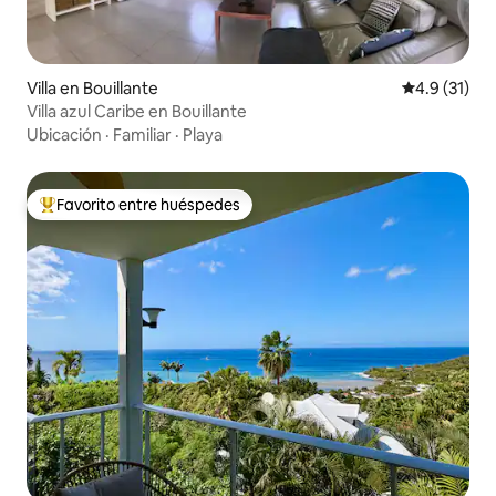
Villa en Bouillante
Calificación
4.9 (31)
Villa azul Caribe en Bouillante
Ubicación
·
Familiar
·
Playa
Favorito entre huéspedes
Favorito entre huéspedes preferido