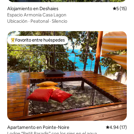
Alojamiento en Deshaies
Calificaci
5 (15)
Espacio Armonía Casa Lagon
Ubicación
·
Peatonal
·
Silencio
Favorito entre huéspedes
Favorito entre huéspedes preferido
Apartamento en Pointe-Noire
Calificación 
4.94 (17)
Lodge “Petit Paradis” con los pies en el agua