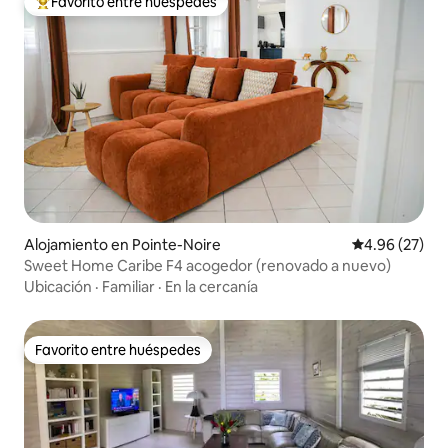
Favorito entre huéspedes
Favorito entre huéspedes preferido
Alojamiento en Pointe-Noire
Calificación p
4.96 (27)
Sweet Home Caribe F4 acogedor (renovado a nuevo)
Ubicación
·
Familiar
·
En la cercanía
Favorito entre huéspedes
Favorito entre huéspedes