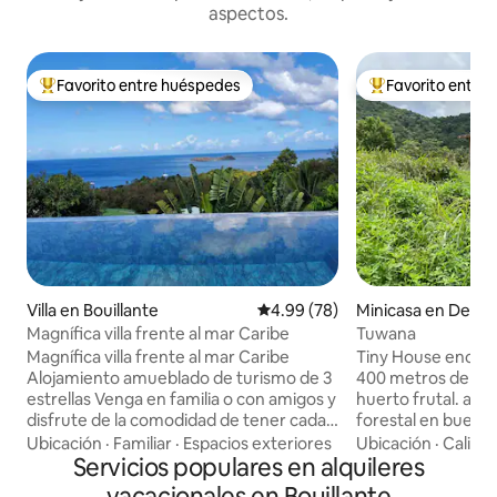
aspectos.
Favorito entre huéspedes
Favorito entre
Favorito entre huéspedes preferido
Favorito entre hu
Villa en Bouillante
Calificación promedio: 4.99 de 
4.99 (78)
Minicasa en Desha
Magnífica villa frente al mar Caribe
Tuwana
Magnífica villa frente al mar Caribe
Tiny House encaramada en una colina a
Alojamiento amueblado de turismo de 3
400 metros de alt
estrellas Venga en familia o con amigos y
huerto frutal. acc
disfrute de la comodidad de tener cada
forestal en buen e
uno su baño (ducha) y aseo separado La
y aislado entre el
Ubicación
·
Familiar
·
Espacios exteriores
Ubicación
·
Calida
cocina abierta a la sala de estar está
Servicios populares en alquileres
una vista dominan
equipada con un horno multifunción de
naturalmente fresc
vacacionales en Bouillante