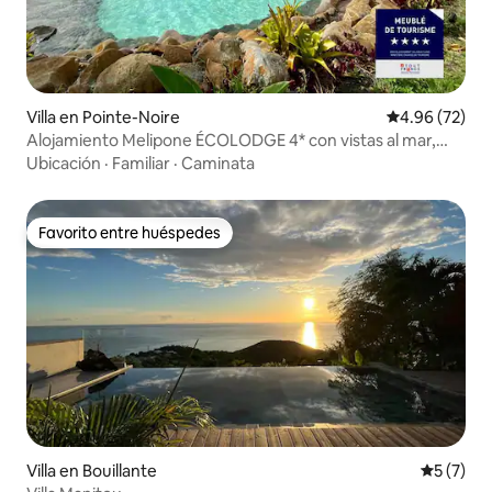
Villa en Pointe-Noire
Calificación p
4.96 (72)
Alojamiento Melipone ÉCOLODGE 4* con vistas al mar,
piscina y spa
Ubicación
·
Familiar
·
Caminata
Favorito entre huéspedes
Favorito entre huéspedes
Villa en Bouillante
Calificac
5 (7)