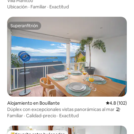
Villa Manitou
Ubicación
·
Familiar
·
Exactitud
Superanfitrión
Superanfitrión
Alojamiento en Bouillante
Calificación 
4.8 (102)
Dúplex con excepcionales vistas panorámicas al mar 🏖
Familiar
·
Calidad-precio
·
Exactitud