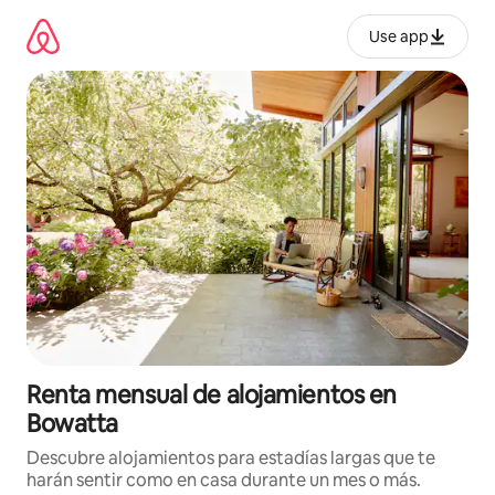
Omite
el
Use app
contenido
Renta mensual de alojamientos en
Bowatta
Descubre alojamientos para estadías largas que te
harán sentir como en casa durante un mes o más.