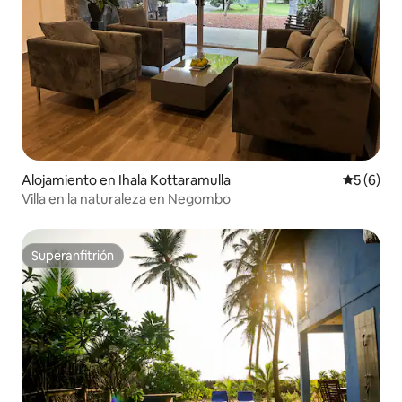
Alojamiento en Ihala Kottaramulla
Calificac
5 (6)
Villa en la naturaleza en Negombo
Superanfitrión
Superanfitrión