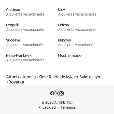
Chisináu
Kiev
Alquileres vacacionales
Alquileres vacacionales
Leópolis
Odesa
Alquileres vacacionales
Alquileres vacacionales
Suceava
Bukovel
Alquileres vacacionales
Alquileres vacacionales
Ivano-Frankivsk
Mostrar más
Alquileres vacacionales
Airbnb
Ucrania
Kiev
Raión de Kyievo-Sviatoshyn
Boyarka
© 2026 Airbnb, Inc.
Privacidad
Términos