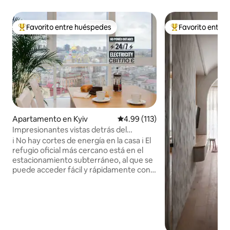
Favorito entre huéspedes
Favorito entre
Favorito entre huéspedes preferido
Favorito entre hu
Apartamento en Kyiv
Calificación promedio: 4.99 de 5
4.99 (113)
Impresionantes vistas detrás del
Cityhotel Kyiv
ℹ️ No hay cortes de energía en la casa ℹ️ El
refugio oficial más cercano está en el
estacionamiento subterráneo, al que se
puede acceder fácil y rápidamente con
un ascensor. El departamento (90 m²)
tiene capacidad para hasta 4 viajeros y
cuenta con 2 dormitorios separados (1
cama tamaño queen 🛏️ / 1 sofá cama
🛋️), 2 baños principales completos
(ducha🚿/bañera 🛁), 1 baño de