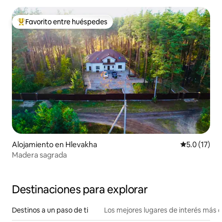
Favorito entre huéspedes
Favorito entre huéspedes preferido
Alojamiento en Hlevakha
Calificación
5.0 (17)
Madera sagrada
Destinaciones para explorar
Destinos a un paso de ti
Los mejores lugares de interés más 