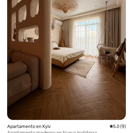
Apartamento en Kyiv
Calificació
5.0 (9)
Apartamento moderno en Nueva Inglaterra