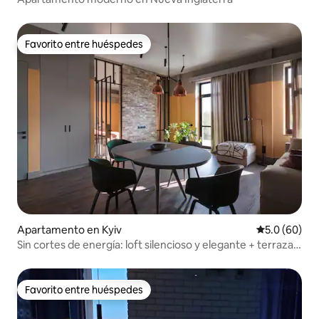
Favorito entre huéspedes
Favorito entre huéspedes
Apartamento en Kyiv
Calificación
5.0 (60)
Sin cortes de energía: loft silencioso y elegante + terraza y
vista
Favorito entre huéspedes
Favorito entre huéspedes