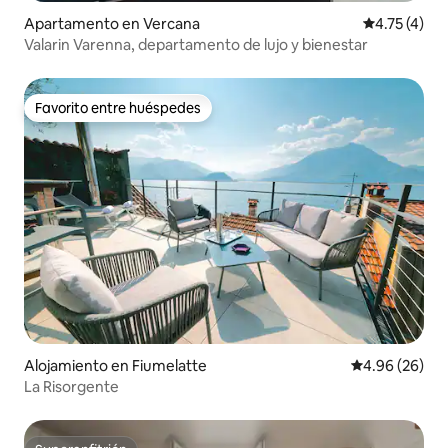
Apartamento en Vercana
Calificación
4.75 (4)
Valarin Varenna, departamento de lujo y bienestar
Favorito entre huéspedes
Favorito entre huéspedes
Alojamiento en Fiumelatte
Calificación p
4.96 (26)
La Risorgente