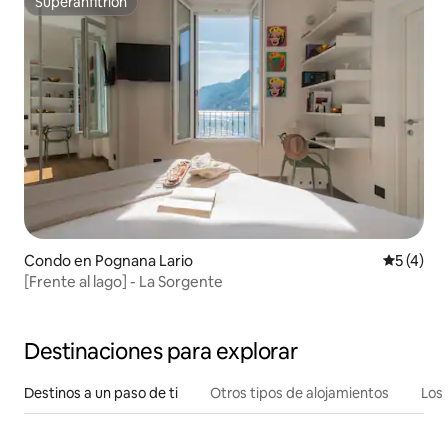
Superanfitrión
Superanfitrión
Condo en Pognana Lario
Calificac
5 (4)
[Frente al lago] - La Sorgente
Destinaciones para explorar
Destinos a un paso de ti
Otros tipos de alojamientos
Los 