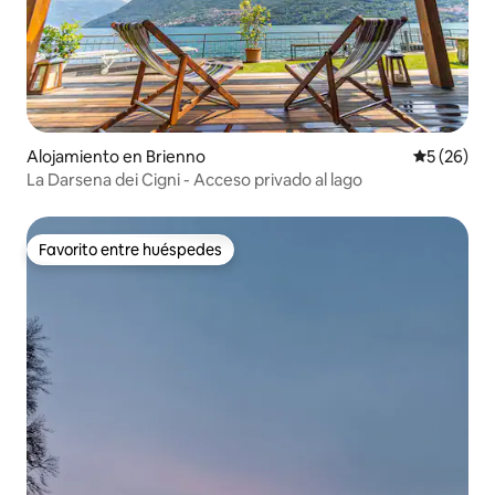
Alojamiento en Brienno
Calificaci
5 (26)
La Darsena dei Cigni - Acceso privado al lago
Favorito entre huéspedes
Favorito entre huéspedes