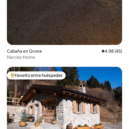
Cabaña en Grone
Calificación 
4.98 (45)
Narciso Home
Favorito entre huéspedes
Favorito entre huéspedes preferido