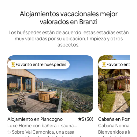
Alojamientos vacacionales mejor
valorados en Branzi
Los huéspedes están de acuerdo: estas estadías están
muy valoradas por su ubicación, limpieza y otros
aspectos.
Favorito entre huéspedes
Favorito entre
Favorito entre huéspedes preferido
Favorito entre hu
Alojamiento en Piancogno
Calificación promedio: 5 de 
5 (50)
Cabaña en Postale
Luxe Home con bañera + sauna
Cabaña Nonna Mari
suspendida en la montaña
Natural
✨ Sobre Val Camonica, una casa
Bienvenidos a la B