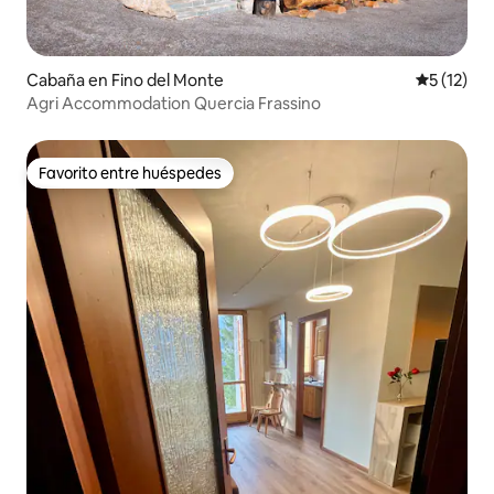
Cabaña en Fino del Monte
Calificaci
5 (12)
Agri Accommodation Quercia Frassino
Favorito entre huéspedes
Favorito entre huéspedes