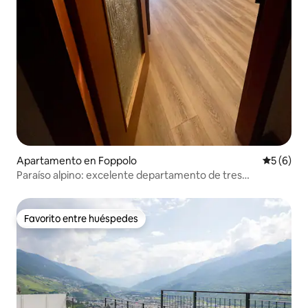
Apartamento en Foppolo
Calificac
5 (6)
Paraíso alpino: excelente departamento de tres
ambientes a 100 metros de las pistas
Favorito entre huéspedes
Favorito entre huéspedes