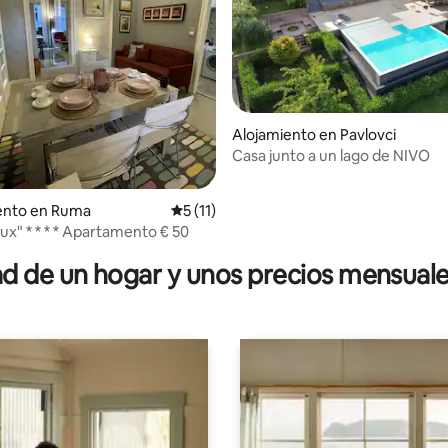
Alojamiento en Pavlovci
Casa junto a un lago de NIVO
 4.92 de 5, 12 reseñas
nto en Ruma
Calificación promedio: 5 de 5, 11 reseñas
5 (11)
ux" * * * * Apartamento € 50
 de un hogar y unos precios mensuale