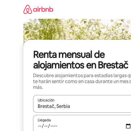
Omite
el
contenido
Renta mensual de
alojamientos en Brestač
Descubre alojamientos para estadías largas 
te harán sentir como en casa durante un mes 
más.
Ubicación
Cuando los resultados estén disponibles, navega co
Llegada