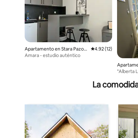
Apartamento en Stara Pazov
Calificación promedio:
4.92 (12)
a
Amara - estudio auténtico
Apartame
"Alberta L
La comodidad