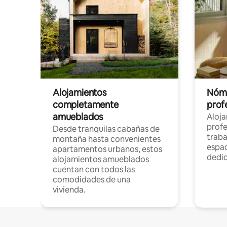
Alojamientos
Nóma
completamente
profe
amueblados
Aloj
profe
Desde tranquilas cabañas de
traba
montaña hasta convenientes
espac
apartamentos urbanos, estos
dedi
alojamientos amueblados
cuentan con todos las
comodidades de una
vivienda.