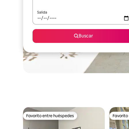
Salida
Buscar
Favorito entre huéspedes
Favorito
Favorito entre huéspedes
Favorito