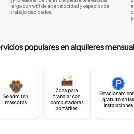
¿Profesional de viaje? Encuentra una estadía
E
larga con wifi de alta velocidad y espacios de
a
trabajo dedicados.
c
p
rvicios populares en alquileres mensua
Zona para
Estacionamien
Se admiten
trabajar con
gratuito en la
mascotas
computadoras
instalaciones
portátiles.