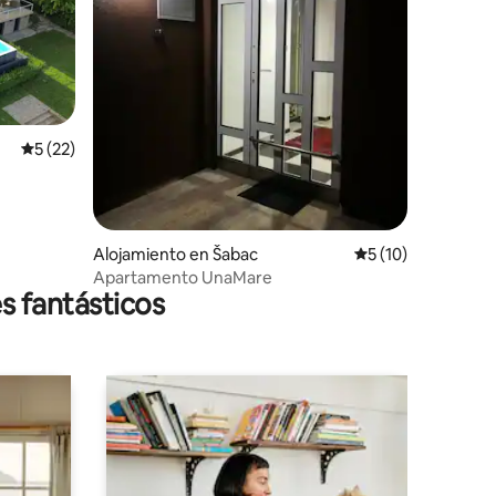
Calificación promedio: 5 de 5, 22 reseñas
5 (22)
Alojamiento en Šabac
Calificación prome
5 (10)
Apartamento UnaMare
s fantásticos