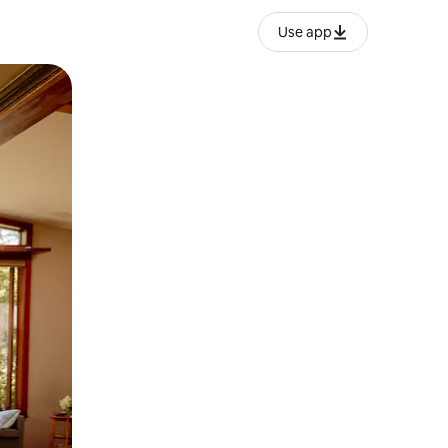
Use app
o o desliza el dedo.