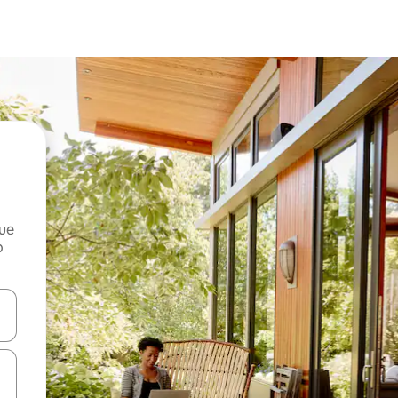
que
o
n las teclas de flecha hacia arriba y hacia abajo o explora con el tact