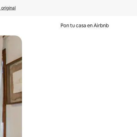
 original
Pon tu casa en Airbnb
o o desliza el dedo.