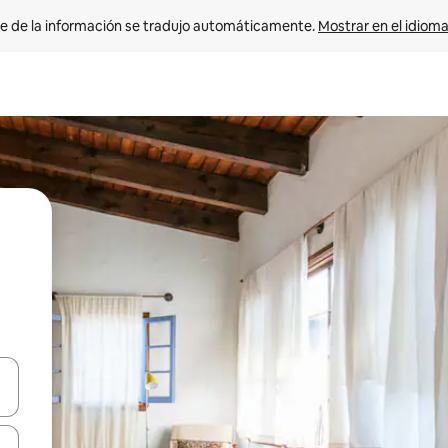
e de la información se tradujo automáticamente. 
Mostrar en el idioma
n las teclas de flecha hacia arriba y hacia abajo o explora con el tact