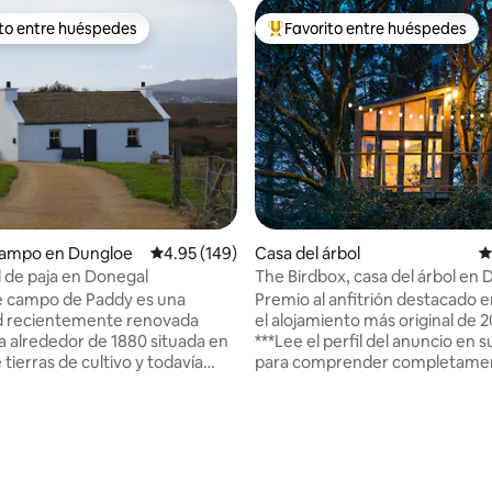
ito entre huéspedes
Favorito entre huéspedes
 entre huéspedes preferido
Favorito entre huéspedes prefe
campo en Dungloe
Calificación promedio: 4.95 de 5, 149 reseñas
4.95 (149)
Casa del árbol
C
l de paja en Donegal
The Birdbox, casa del árbol en
con vistas a Glenveagh
e campo de Paddy es una
Premio al anfitrión destacado e
d recientemente renovada
el alojamiento más original de 
a alrededor de 1880 situada en
***Lee el perfil del anuncio en s
 tierras de cultivo y todavía
para comprender completamen
las características/carácter
espacio antes de reservar.*** The
, incluida la pared de piedra
Birdbox at Neadú es una acoge
xpuesta y la gran chimenea que
del árbol hecha a mano enclava
4.98 de 5, 169 reseñas
uy acogedora. Esta zona es
ramas de hermosos robles y pi
ar para caminar por los
silvestres en nuestra propiedad.
e las colinas o por los
parte delantera hay unas vistas