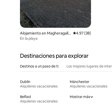
Alojamiento en Magheragallo
Calificación promedio:
4.97 (38)
n
En la playa
Destinaciones para explorar
Destinos a un paso de ti
Los mejores lugares de int
Dublín
Mánchester
Alquileres vacacionales
Alquileres vacacionales
Belfast
Mostrar más
Alquileres vacacionales