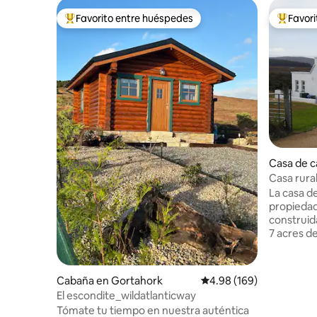
Favorito entre huéspedes
Favor
Favorito entre huéspedes preferido
Favorito
Casa de 
Casa rura
La casa d
propieda
construid
7 acres de
conserva 
originales
interna e
Cabaña en Gortahork
Calificación promedio: 
4.98 (169)
la hace m
El escondite_wildatlanticway
muy popul
Tómate tu tiempo en nuestra auténtica
senderos d