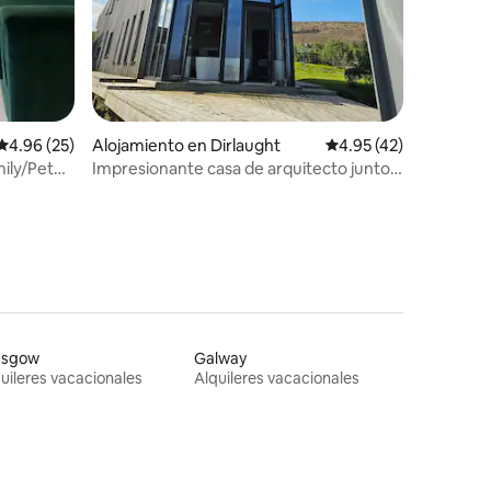
Calificación promedio: 4.96 de 5, 25 reseñas
4.96 (25)
Alojamiento en Dirlaught
Calificación promedio:
4.95 (42)
ily/Pet
Impresionante casa de arquitecto junto
al mar
asgow
Galway
uileres vacacionales
Alquileres vacacionales