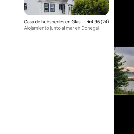
Casa de huéspedes en Glass
Calificación promedio:
4.96 (24)
agh
Alojamiento junto al mar en Donegal