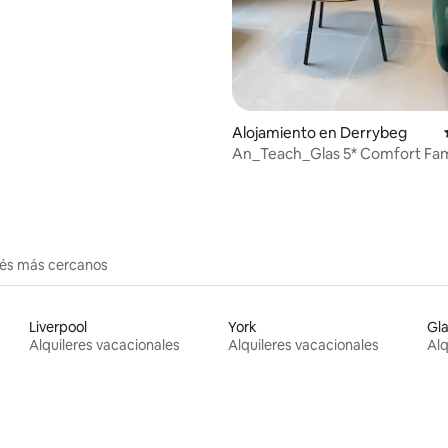
 4.97 de 5, 38 reseñas
Alojamiento en Derrybeg
An_Teach_Glas 5* Comfort Fam
Friendly
erés más cercanos
Liverpool
York
Gl
Alquileres vacacionales
Alquileres vacacionales
Alq