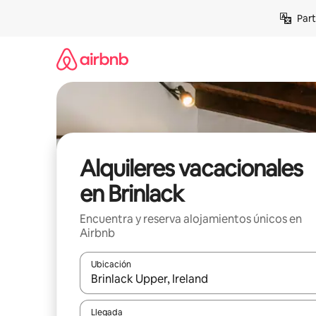
Omite
Part
el
contenido
Alquileres vacacionales
en Brinlack
Encuentra y reserva alojamientos únicos en
Airbnb
Ubicación
Cuando los resultados estén disponibles, navega co
Llegada