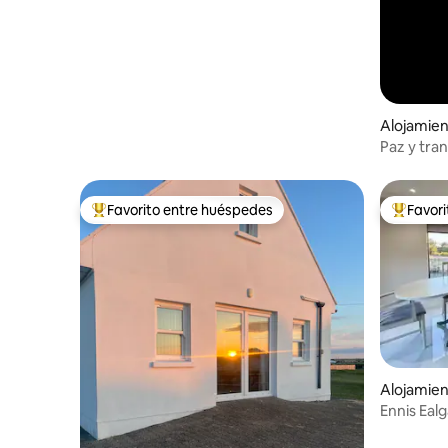
Alojamien
tahork
Paz y tran
Favorito entre huéspedes
Favor
Favorito entre huéspedes preferido
Favorito
Alojamie
Ennis Ea