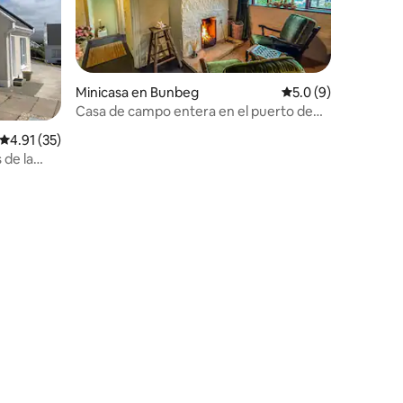
Minicasa en Bunbeg
Calificación promed
5.0 (9)
Casa de campo entera en el puerto de
Bunbeg
Calificación promedio: 4.91 de 5, 35 reseñas
4.91 (35)
 de la