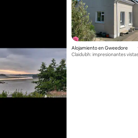
 4.96 de 5, 24 reseñas
Alojamiento en Gweedore
Claidubh: impresionantes vistas
costa de Donegal