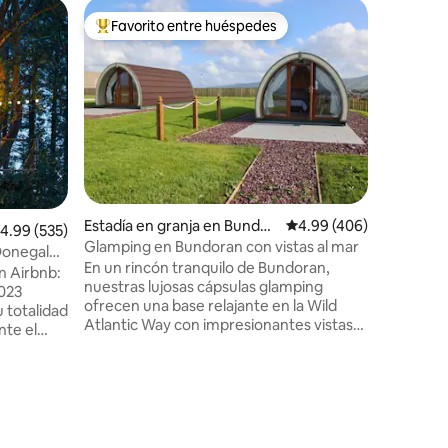
Cabaña
Favorito entre huéspedes
Favor
rido
Favorito entre huéspedes preferido
Favorit
The Oce
Bienveni
de tronc
experime
de sol y 
cuenta c
acogedora
totalmen
zona sere
esta caba
Estadía en granja en Bundor
Calificación promedio: 
4.99 (406)
alificación promedio: 4.99 de 5, 535 reseñas
4.99 (535)
aquellos 
an
Glamping en Bundoran con vistas al mar
natural. 
 Donegal
En un rincón tranquilo de Bundoran,
cercanas,
n Airbnb:
nuestras lujosas cápsulas glamping
simplemen
2023
ofrecen una base relajante en la Wild
alrededor
u totalidad
Atlantic Way con impresionantes vistas
impresio
te el
de Tullan Strand. Nuestra sede se
Bloodyfo
encuentra en una excelente posición
dora casa
para que los adultos/parejas exploren
da en las
Donegal, Sligo y Leitrim. Puedes disfrutar
nos
de paseos a pie, en bicicleta y a caballo
 En la
por la zona o simplemente empaparte