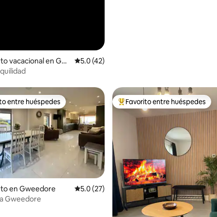
to vacacional en Gor
Calificación promedio: 5.0 de 5, 42 reseñas
5.0 (42)
quilidad
ito entre huéspedes
Favorito entre huéspedes
 entre huéspedes preferido
Favorito entre huéspedes prefe
nto en Gweedore
Calificación promedio: 5.0 de 5, 27 reseñas
5.0 (27)
lga Gweedore