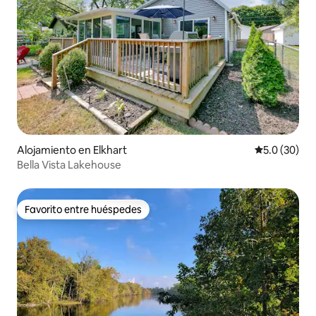
Alojamiento en Elkhart
Calificación
5.0 (30)
Bella Vista Lakehouse
Favorito entre huéspedes
Favorito entre huéspedes