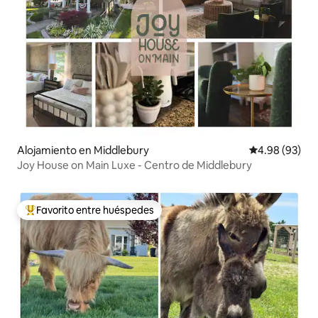
Alojamiento en Middlebury
Calificación p
4.98 (93)
Joy House on Main Luxe - Centro de Middlebury
Favorito entre huéspedes
Favorito entre huéspedes preferido