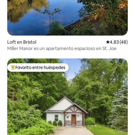
Loft en Brístol
Calificación 
4.83 (48)
Miller Manor es un apartamento espacioso en St. Joe
Favorito entre huéspedes
Favorito entre huéspedes preferido