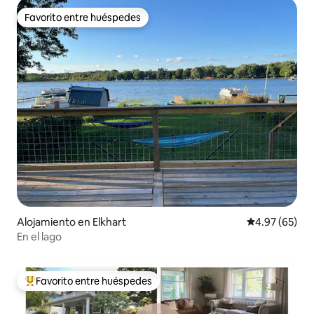
Favorito entre huéspedes
Favorito entre huéspedes
Alojamiento en Elkhart
Calificación p
4.97 (65)
En el lago
Favorito entre huéspedes
Favorito entre huéspedes preferido