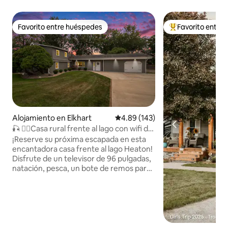
Favorito entre huéspedes
Favorito entre
Favorito entre huéspedes
Favorito entre hu
Alojamiento en Elkhart
Calificación promedio: 4.89 de 5
4.89 (143)
🎣 🚣‍♂️Casa rural frente al lago con wifi de
alta velocidad
¡Reserve su próxima escapada en esta
encantadora casa frente al lago Heaton!
Disfrute de un televisor de 96 pulgadas,
natación, pesca, un bote de remos para
4 personas y kayaks. El patio trasero
grande es perfecto para jugar; se
proporcionan tableros de Cornhole. A
solo 7 minutos de los restaurantes y las
tiendas de Elkhart, con fácil acceso a la
autopista de peaje y a solo 30 minutos