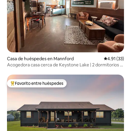
Casa de huéspedes en Mannford
Calificación 
4.91 (33)
Acogedora casa cerca de Keystone Lake | 2 dormitorios |
Apta para familias
Favorito entre huéspedes
Favorito entre huéspedes preferido