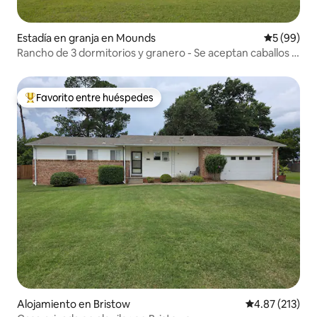
Estadía en granja en Mounds
Calificaci
5 (99)
Rancho de 3 dormitorios y granero - Se aceptan caballos y
mascotas - Cerrado - Capacidad para 7 personas
Favorito entre huéspedes
Favorito entre huéspedes preferido
Alojamiento en Bristow
Calificación p
4.87 (213)