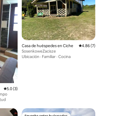
Casa de huéspedes en Ciche
Calificación promedio
4.86 (7)
SosenkoweZacisze
Ubicación
·
Familiar
·
Cocina
Calificación promedio: 5.0 de 5, 3 reseñas
5.0 (3)
ampo
itud
Favorito entre huéspedes