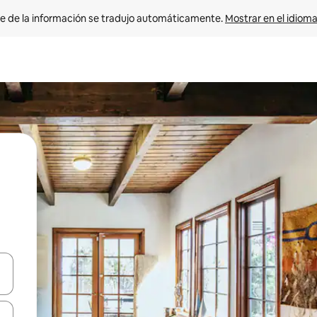
e de la información se tradujo automáticamente. 
Mostrar en el idioma
n las teclas de flecha hacia arriba y hacia abajo o explora con el tact