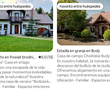
ito entre huéspedes
Favorito entre huéspedes
 entre huéspedes preferido
Favorito entre huéspedes
Estadía en granja en Budy
Casa de campo Choińskie Budy
to en Powiat brodnic
Calificación promedio: 5.0 de 5, 13 reseñas
5.0 (13)
En nuestro hábitat, te tomarás
a" Casa en el lago
descanso del bullicio de la ciuda
on una escapada de la vida
Ofrecemos alojamiento en una
 y pasar momentos inolvidables
campo. Encontraremos equipo
de la naturaleza? Nuestra
deportivos y recreativos como b
Ubicación
·
Familiar
·
Espacios e
ra casa de verano "Bodzianka"
kayaks, tablas SUP, que podrás u
toresco lago de Zbkowo te
·
Familiar
·
Espacios interiores
las hermosas circunstancias nat
nará una estancia relajante y
Distrito de los Lagos de Brodnic
. La ubicación frente al lago y
o: 5.0 de 5, 4 reseñas
Después de una recreación acti
 circundante garantizan
hora de relajarse junto al fuego
ad y puestas de sol pintorescas.
parrilla en el cenador y un baño
idades disponibles incluyen