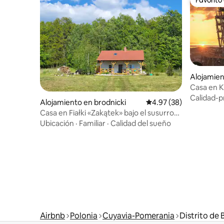
Favorito
Alojamien
Casa en 
Calidad-p
Alojamiento en brodnicki
Calificación promedio:
4.97 (38)
Casa en Fiałki «Zakątek» bajo el susurro
del bosque
Ubicación
·
Familiar
·
Calidad del sueño
Airbnb
Polonia
Cuyavia-Pomerania
Distrito de