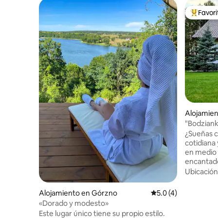
Favor
Favorito
Alojamien
ki
"Bodziank
¿Sueñas c
cotidiana
en medio 
encantado
en el pin
Ubicación
proporcio
aventurera
Alojamiento en Górzno
Calificación promedi
5.0 (4)
el bosque
«Dorado y modesto»
tranquilid
Este lugar único tiene su propio estilo.
Las activ