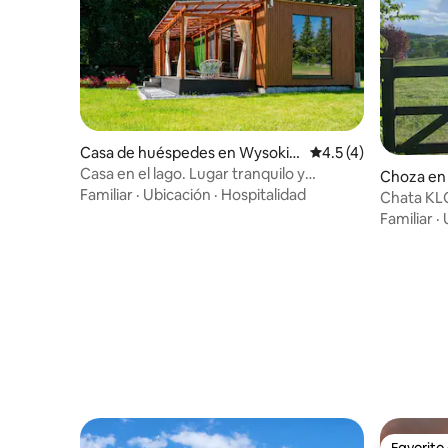
Casa de huéspedes en Wysokie
Calificación promedi
4.5 (4)
Brodno
Casa en el lago. Lugar tranquilo y
Choza en
pintoresco.
Familiar
·
Ubicación
·
Hospitalidad
Chata K
Familiar
·
Favorito