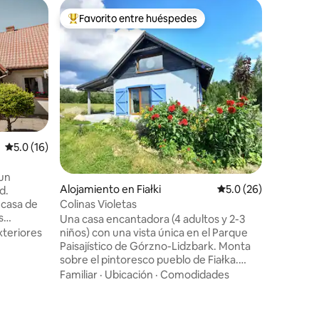
Estadía e
Favorito entre huéspedes
Favorit
Favorito entre huéspedes preferido
Favorit
Encantad
El apart
personas
una finca
Natural 
entre col
Familiar
·
hermoso,
forma par
lado hay
Calificación promedio: 5.0 de 5, 16 reseñas
5.0 (16)
disponibl
«bebé», e
 un
puede lleg
Alojamiento en Fiałki
Calificación promedio
5.0 (26)
d.
Górznieńs
Colinas Violetas
 casa de
encantado
s
minutos.
Una casa encantadora (4 adultos y 2-3
icicletas,
niños) con una vista única en el Parque
xteriores
tilizar en
Paisajístico de Górzno-Lidzbark. Monta
urales del
sobre el pintoresco pueblo de Fiałka.
a.
Alrededor de un prado, un bosque y un
Familiar
·
Ubicación
·
Comodidades
va, es
lago. Un buen lugar para la meditación, el
 o una
yoga y el Tai Chi en grupos pequeños.
 relajante
Atractivos senderos para caminar y