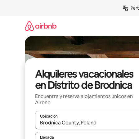
Omite
Part
el
contenido
Alquileres vacacionales
en Distrito de Brodnica
Encuentra y reserva alojamientos únicos en
Airbnb
Ubicación
Cuando los resultados estén disponibles, navega co
Llegada