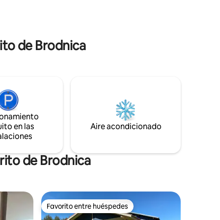
 hay más
andar en bicicleta. Un alojamiento
iones
adaptado para una estadía de todo el
vistazo a
año, incluidas personas con discapacidad.
Totalmente equipado. Calefacción
rito de Brodnica
eléctrica y chimenea por suelo radiante.
Cubierta. Fogata, hamacas. Junto al
alojamiento del anfitrión.
ionamiento
ito en las
Aire acondicionado
alaciones
rito de Brodnica
Favorito entre huéspedes
Favorito entre huéspedes