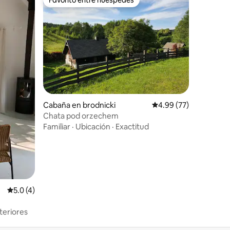
Favorito entre huéspedes
Cabaña en brodnicki
Calificación promedio:
4.99 (77)
Chata pod orzechem
Familiar
·
Ubicación
·
Exactitud
Calificación promedio: 5.0 de 5, 4 reseñas
5.0 (4)
teriores