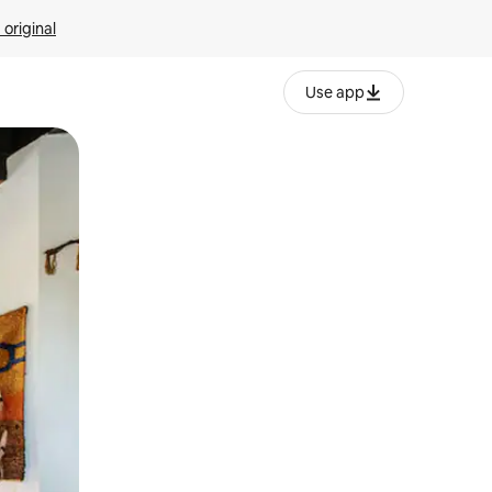
 original
Use app
o o desliza el dedo.