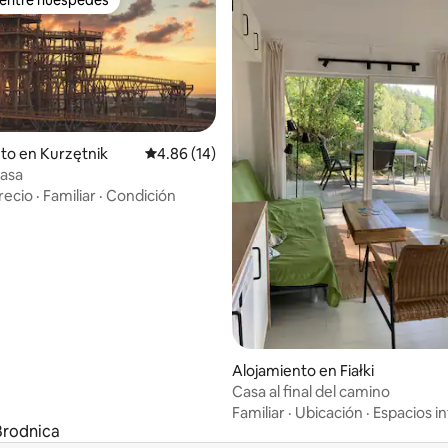
 entre huéspedes
to en Kurzętnik
Calificación promedio: 4.86 de 5, 14 reseñas
4.86 (14)
Kasa
recio
·
Familiar
·
Condición
 4.97 de 5, 38 reseñas
Alojamiento en Fiałki
Casa al final del camino
Familiar
·
Ubicación
·
Espacios in
 Brodnica