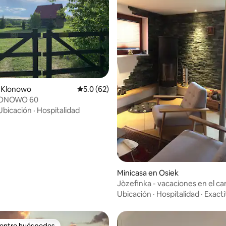
o: 4.5 de 5, 4 reseñas
 Klonowo
Calificación promedio: 5.0 de 5, 62 reseñas
5.0 (62)
LONOWO 60
Ubicación
·
Hospitalidad
Minicasa en Osiek
Jòzefinka - vacaciones en el c
Ubicación
·
Hospitalidad
·
Exact
 entre huéspedes