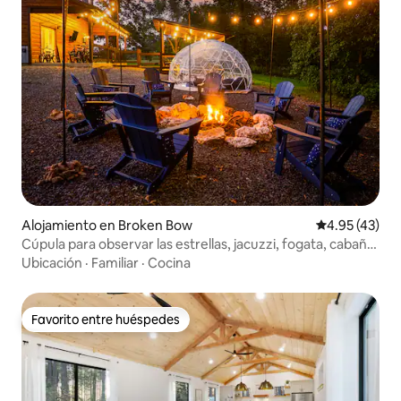
Alojamiento en Broken Bow
Calificación 
4.95 (43)
Cúpula para observar las estrellas, jacuzzi, fogata, cabaña
de lujo
Ubicación
·
Familiar
·
Cocina
Favorito entre huéspedes
Favorito entre huéspedes