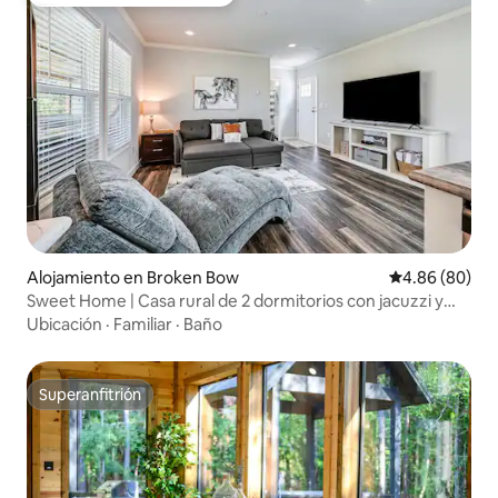
Favorito entre huéspedes
Alojamiento en Broken Bow
Calificación p
4.86 (80)
Sweet Home | Casa rural de 2 dormitorios con jacuzzi y
chimenea
Ubicación
·
Familiar
·
Baño
Superanfitrión
Superanfitrión