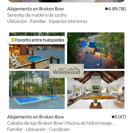
Alojamiento en Broken Bow
Calificación 
4.89 (18)
Serenity de madera de cedro
Ubicación
·
Familiar
·
Espacios interiores
Favorito entre huéspedes
Favorito entre huéspedes preferido
Alojamiento en Broken Bow
Calificaci
5 (47)
Cabaña de lujo Broken Bow | Piscina de hidromasaje
Pickleball
Familiar
·
Ubicación
·
Condición