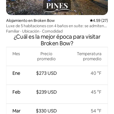
Alojamiento en Broken Bow
Calificación 
4.59 (27)
Luxe de 5 habitaciones con 4 baños en suite: se admiten
mascotas, golf, loft para juegos, pesca
Familiar
·
Ubicación
·
Comodidad
¿Cuál es la mejor época para visitar
Broken Bow?
Mes
Precio
Temperatura
promedio
promedio
Ene
$273 USD
40 °F
Feb
$239 USD
45 °F
Mar
$330 USD
54 °F