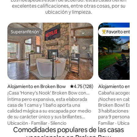
excelentes calificaciones, entre otras cosas, por su
ubicación y limpieza.
Superanfitrión
Favorito entre
Superanfitrión
Favorito entre hu
Alojamiento en Broken Bow
Calificación promedio: 4.75 de 5
4.75 (128)
Alojamiento en B
¡Casa 'Honey's Nook' Broken Bow con
Cabaña acogedora 
jacuzzi y cubiertas!
Jacuzzi + fogata |
Íntima pero expansiva, esta elaborada
¡Noches en cabaña
construcción
casa de 1 cama y 1 baño aporta una
Broken Bow! Esta 
calidad mágica a su escapada por medio
3 habitaciones y 2
de su carácter único y sus brillantes
para 9 personas y 
amenidades. Diseñada para crear una
privado, fogata, s
Ubicación
·
Familiar
·
Silencio
Familiar
·
Ubicació
experiencia similar a un spa, la espaciosa
Comodidades populares de las casas
infantil. Después 
ducha a ras de suelo ofrece una función
hacer senderismo 