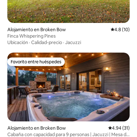
Alojamiento en Broken Bow
Calificación
4.8 (10)
Finca Whispering Pines
Ubicación
·
Calidad-precio
·
Jacuzzi
Favorito entre huéspedes
Favorito entre huéspedes
Alojamiento en Broken Bow
Calificación 
4.94 (31)
Cabaña con capacidad para 9 personas | Jacuzzi | Mesa de