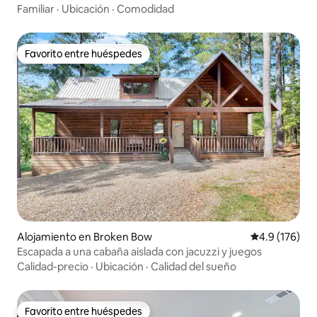
billar | Loft de juegos
Familiar
·
Ubicación
·
Comodidad
Favorito entre huéspedes
Favorito entre huéspedes
Alojamiento en Broken Bow
Calificación 
4.9 (176)
Escapada a una cabaña aislada con jacuzzi y juegos
Calidad-precio
·
Ubicación
·
Calidad del sueño
Favorito entre huéspedes