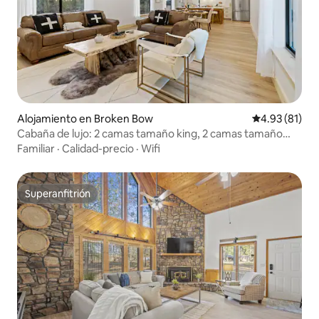
Alojamiento en Broken Bow
Calificación 
4.93 (81)
Cabaña de lujo: 2 camas tamaño king, 2 camas tamaño
queen, 2 camas individuales
Familiar
·
Calidad-precio
·
Wifi
Superanfitrión
Superanfitrión