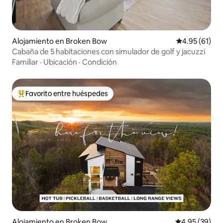
Alojamiento en Broken Bow
Calificación 
4.95 (61)
Cabaña de 5 habitaciones con simulador de golf y jacuzzi
Familiar
·
Ubicación
·
Condición
Favorito entre huéspedes
Favorito entre huéspedes preferido
Alojamiento en Broken Bow
Calificación p
4.95 (39)