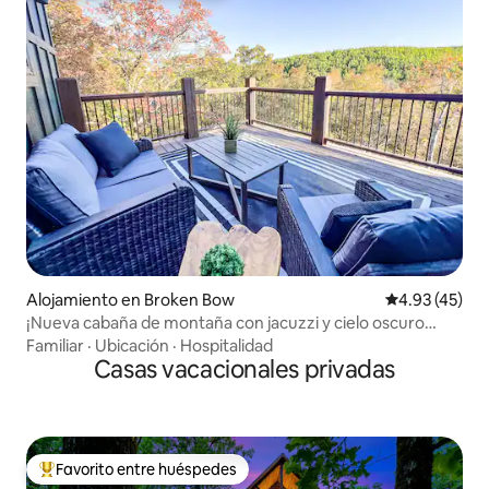
Alojamiento en Broken Bow
Calificación 
4.93 (45)
¡Nueva cabaña de montaña con jacuzzi y cielo oscuro
panorámico!
Familiar
·
Ubicación
·
Hospitalidad
Casas vacacionales privadas
Favorito entre huéspedes
Favorito entre huéspedes preferido