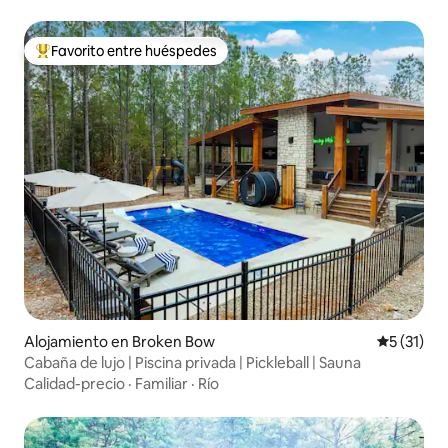
Favorito entre huéspedes
Favorito entre huéspedes preferido
Alojamiento en Broken Bow
Calificaci
5 (31)
Cabaña de lujo | Piscina privada | Pickleball | Sauna
Calidad-precio
·
Familiar
·
Río