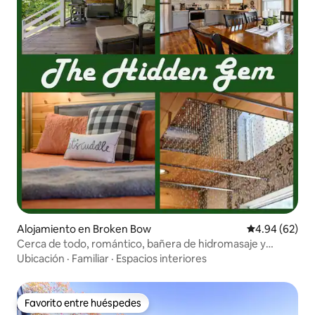
Alojamiento en Broken Bow
Calificación p
4.94 (62)
Cerca de todo, romántico, bañera de hidromasaje y
barbacoa. Descuento de 3 noches.
Ubicación
·
Familiar
·
Espacios interiores
Favorito entre huéspedes
Favorito entre huéspedes