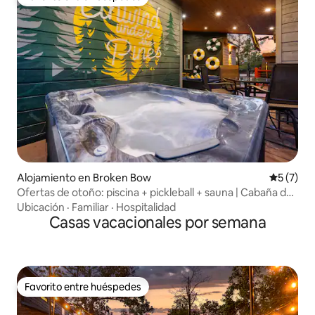
Favorito entre huéspedes
Alojamiento en Broken Bow
Calificac
5 (7)
Ofertas de otoño: piscina + pickleball + sauna | Cabaña de
lujo
Ubicación
·
Familiar
·
Hospitalidad
Casas vacacionales por semana
Favorito entre huéspedes
Favorito entre huéspedes