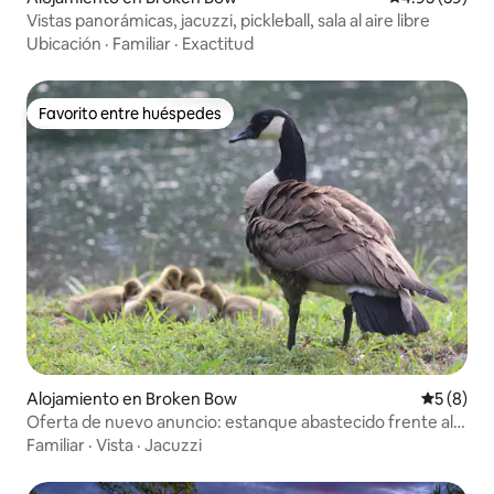
Vistas panorámicas, jacuzzi, pickleball, sala al aire libre
Ubicación
·
Familiar
·
Exactitud
Favorito entre huéspedes
Favorito entre huéspedes
Alojamiento en Broken Bow
Calificac
5 (8)
Oferta de nuevo anuncio: estanque abastecido frente al
agua, kayak
Familiar
·
Vista
·
Jacuzzi