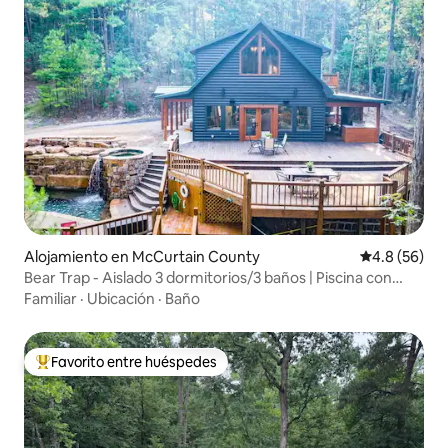
Alojamiento en McCurtain County
Calificación
4.8 (56)
Bear Trap - Aislado 3 dormitorios/3 baños | Piscina con
cascada
Familiar
·
Ubicación
·
Baño
Favorito entre huéspedes
Favorito entre huéspedes preferido