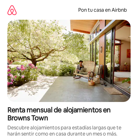
Omite
el
Pon tu casa en Airbnb
contenido
Renta mensual de alojamientos en
Browns Town
Descubre alojamientos para estadías largas que te
harán sentir como en casa durante un mes o más.