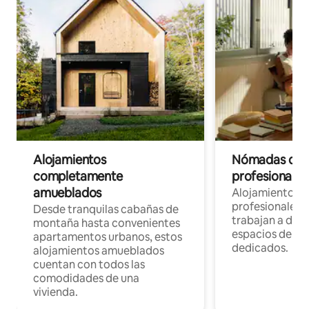
Alojamientos
Nómadas digit
completamente
profesionales 
amueblados
Alojamientos 
profesionales 
Desde tranquilas cabañas de
trabajan a dist
montaña hasta convenientes
espacios de tr
apartamentos urbanos, estos
dedicados.
alojamientos amueblados
cuentan con todos las
comodidades de una
vivienda.