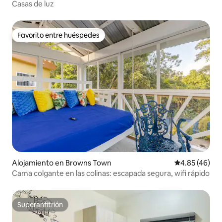
Casas de luz
Favorito entre huéspedes
Favorito entre huéspedes
Alojamiento en Browns Town
Calificación 
4.85 (46)
Cama colgante en las colinas: escapada segura, wifi rápido
Superanfitrión
Superanfitrión