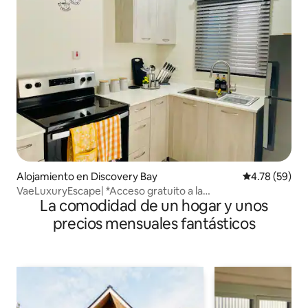
Alojamiento en Discovery Bay
Calificación 
4.78 (59)
VaeLuxuryEscape| *Acceso gratuito a la
La comodidad de un hogar y unos
playa|CERRADO|Central
precios mensuales fantásticos