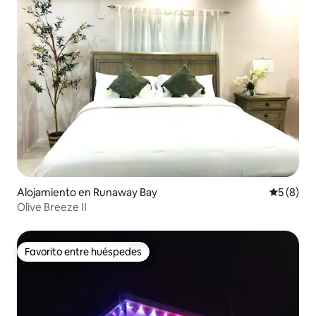
Alojamiento en Runaway Bay
Calificac
5 (8)
Olive Breeze II
Favorito entre huéspedes
Favorito entre huéspedes