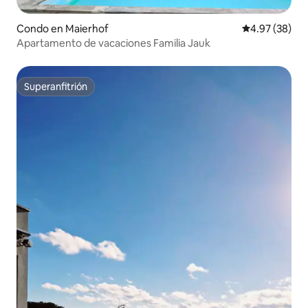
Condo en Maierhof
Calificación p
4.97 (38)
Apartamento de vacaciones Familia Jauk
Superanfitrión
Superanfitrión