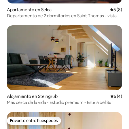
Apartamento en Selca
Calificac
5 (8)
Departamento de 2 dormitorios en Saint Thomas - vista
increíble
Alojamiento en Steingrub
Calificac
5 (4)
Más cerca de la vida - Estudio premium - Estiria del Sur
Favorito entre huéspedes
Favorito entre huéspedes