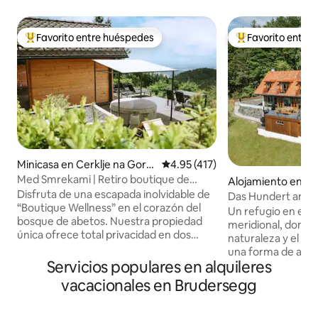
Favorito entre huéspedes
Favorito entre
Favorito entre huéspedes preferido
Favorito entre hu
Minicasa en Cerklje na Gore
Calificación promedio: 4.95 de 5
4.95 (417)
njskem
Med Smrekami | Retiro boutique de
Alojamiento en Le
bienestar y spa
Disfruta de una escapada inolvidable de
Das Hundert am E
“Boutique Wellness” en el corazón del
Südsteiermark| Ub
Un refugio en el co
bosque de abetos. Nuestra propiedad
meridional, donde el lujo se une con la
única ofrece total privacidad en dos
naturaleza y el de
secciones separadas: una romántica
una forma de arte.
casa de madera con vistas panorámicas,
Servicios populares en alquileres
cadenas montañosa
un sillón de masaje de alta gama y un
Carintia, te espe
vacacionales en Brudersegg
proyector para cine en la cama, y una
deleitará tus senti
suite lounge con su propio sauna,
paisaje mientras o
chimenea y cocina. Te espera un jacuzzi