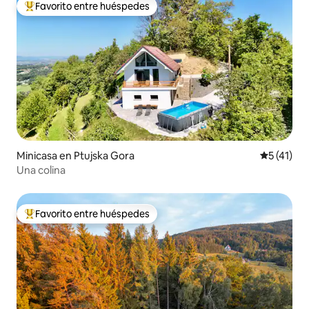
Favorito entre huéspedes
Favorito entre huéspedes preferido
Minicasa en Ptujska Gora
Calificaci
5 (41)
Una colina
Favorito entre huéspedes
Favorito entre huéspedes preferido