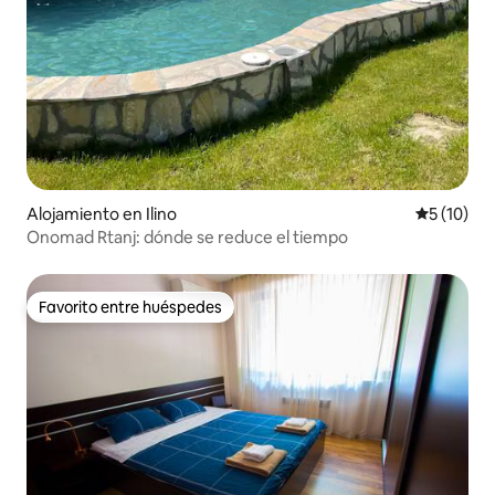
Alojamiento en Ilino
Calificaci
5 (10)
Onomad Rtanj: dónde se reduce el tiempo
Favorito entre huéspedes
Favorito entre huéspedes