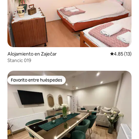
Alojamiento en Zaječar
Calificación 
4.85 (13)
Stancic 019
Favorito entre huéspedes
Favorito entre huéspedes