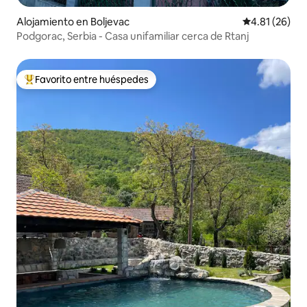
Alojamiento en Boljevac
Calificación 
4.81 (26)
Podgorac, Serbia - Casa unifamiliar cerca de Rtanj
Favorito entre huéspedes
Favorito entre huéspedes preferido