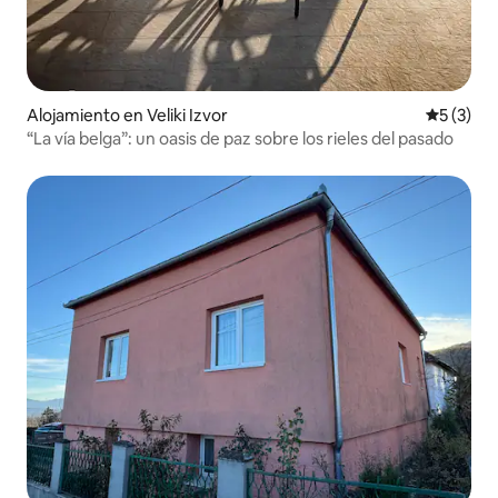
Alojamiento en Veliki Izvor
Calificac
5 (3)
“La vía belga”: un oasis de paz sobre los rieles del pasado