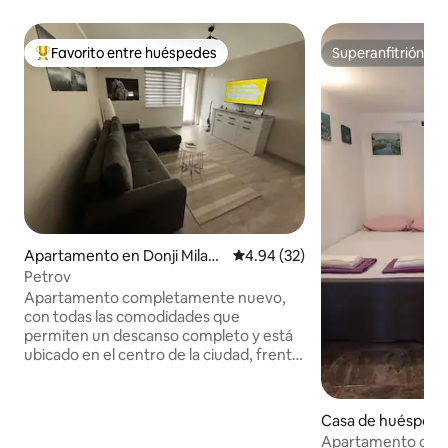
Favorito entre huéspedes
Superanfitrión
Favorito entre huéspedes preferido
Superanfitrión
Apartamento en Donji Milan
Calificación promedio: 4.94 de 
4.94 (32)
ovac
Petrov
Apartamento completamente nuevo,
con todas las comodidades que
permiten un descanso completo y está
ubicado en el centro de la ciudad, frente
a la zona peatonal y el Danubio. El
apartamento contiene una gran sala de
estar, con TV UHD, wifi, paquete Box3,
Casa de huéspedes
mapa turístico para planificar mejor sus
sa
Apartamento com