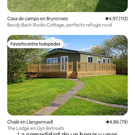
Casa de campo en Bryncroes
Calificación p
4.97 (112)
Beudy Bach Studio Cottage, perfecto refugio rural
Favorito entre huéspedes
Favorito entre huéspedes
Chalé en Llangwnnadl
Calificación p
4.86 (79)
The Lodge en Llyn Retreats
La comodidad de un hogar y unos