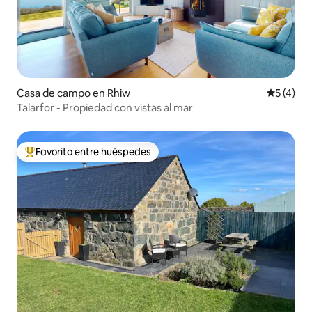
Casa de campo en Rhiw
Calificac
5 (4)
Talarfor - Propiedad con vistas al mar
Favorito entre huéspedes
Favorito entre huéspedes preferido