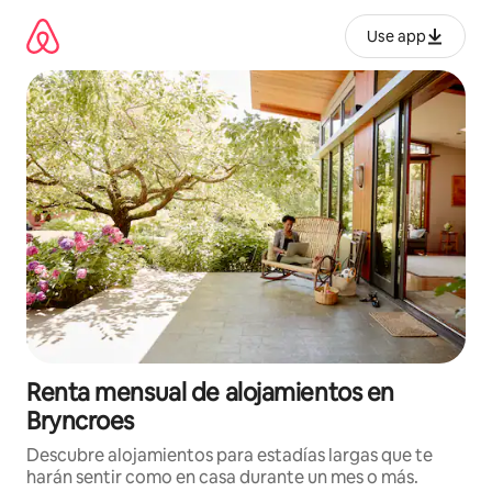
Omite
el
Use app
contenido
Renta mensual de alojamientos en
Bryncroes
Descubre alojamientos para estadías largas que te
harán sentir como en casa durante un mes o más.