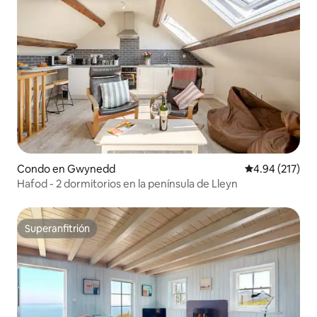
Condo en Gwynedd
Calificación p
4.94 (217)
Hafod - 2 dormitorios en la península de Lleyn
Superanfitrión
Superanfitrión