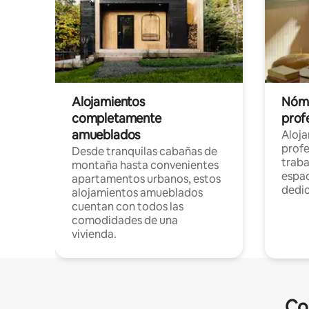
Alojamientos
Nóma
completamente
profe
amueblados
Aloj
profe
Desde tranquilas cabañas de
traba
montaña hasta convenientes
espac
apartamentos urbanos, estos
dedi
alojamientos amueblados
cuentan con todos las
comodidades de una
vivienda.
Co