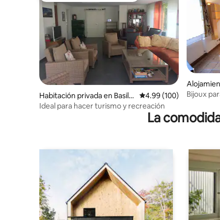
Alojamie
Bijoux par
Habitación privada en Basile
Calificación promedio: 
4.99 (100)
Himmelri
a
Ideal para hacer turismo y recreación
La comodidad