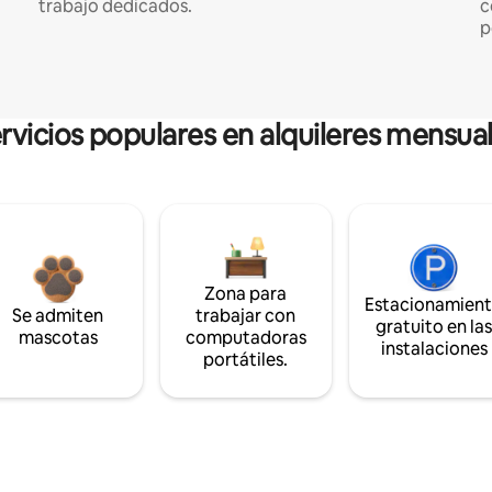
trabajo dedicados.
c
p
rvicios populares en alquileres mensua
Zona para
Estacionamien
Se admiten
trabajar con
gratuito en la
mascotas
computadoras
instalaciones
portátiles.