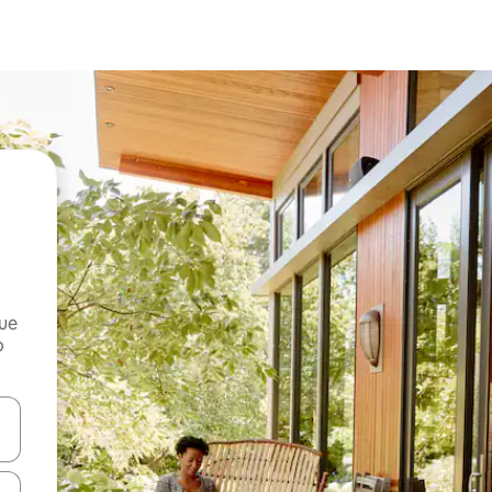
que
o
n las teclas de flecha hacia arriba y hacia abajo o explora con el tact