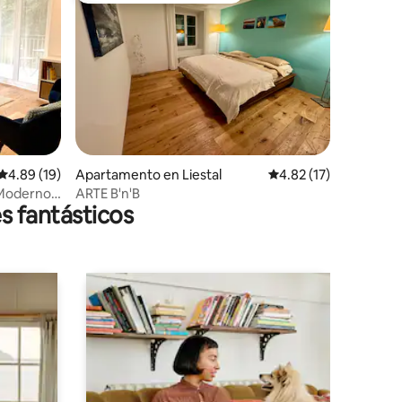
Calificación promedio: 4.89 de 5, 19 reseñas
4.89 (19)
Apartamento en Liestal
Calificación promedio:
4.82 (17)
 Moderno |
ARTE B'n'B
s fantásticos