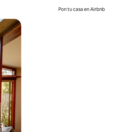
Pon tu casa en Airbnb
o o desliza el dedo.