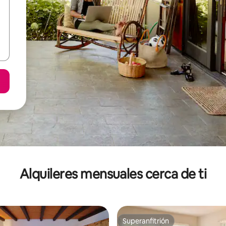
Alquileres mensuales cerca de ti
Superanfitrión
Superanfitrión