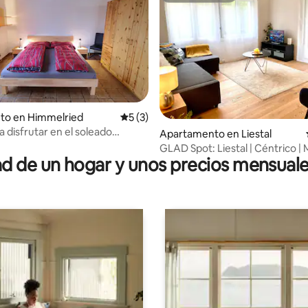
nto en Himmelried
Calificación promedio: 5 de 5, 3 reseñas
5 (3)
a disfrutar en el soleado
4.99 de 5, 100 reseñas
Apartamento en Liestal
ed (90 m2)
GLAD Spot: Liestal | Céntrico |
 de un hogar y unos precios mensuale
Diseño