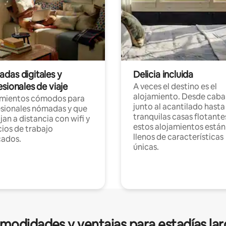
das digitales y
Delicia incluida
sionales de viaje
A veces el destino es el
alojamiento. Desde caba
amientos cómodos para
junto al acantilado hasta
sionales nómadas y que
tranquilas casas flotante
jan a distancia con wifi y
estos alojamientos están
ios de trabajo
llenos de características
cados.
únicas.
modidades y ventajas para estadías lar