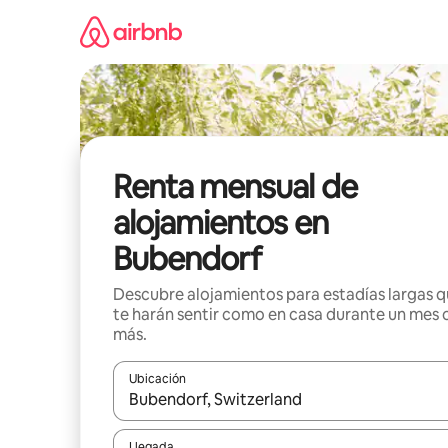
Omite
el
contenido
Renta mensual de
alojamientos en
Bubendorf
Descubre alojamientos para estadías largas 
te harán sentir como en casa durante un mes 
más.
Ubicación
Cuando los resultados estén disponibles, navega co
Llegada