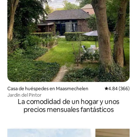
Casa de huéspedes en Maasmechelen
Calificación pr
4.84 (366)
Jardín del Pintor
La comodidad de un hogar y unos
precios mensuales fantásticos