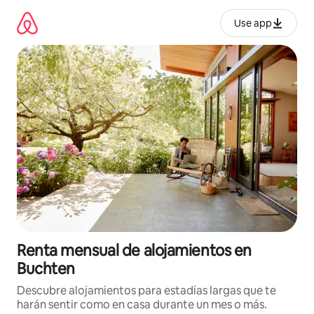
Omite
el
Use app
contenido
Renta mensual de alojamientos en
Buchten
Descubre alojamientos para estadías largas que te
harán sentir como en casa durante un mes o más.