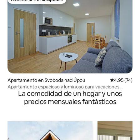
Favorito entre huéspedes
Apartamento en Svoboda nad Úpou
Calificación 
4.95 (74)
Apartamento espacioso y luminoso para vacaciones
La comodidad de un hogar y unos
durante todo el año
precios mensuales fantásticos