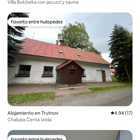
Villa Bukówka con jacuzzi y sauna
Favorito entre huéspedes
Favorito entre huéspedes
Alojamiento en Trutnov
Calificación 
4.94 (17)
Chalupa Černá Voda
Favorito entre huéspedes