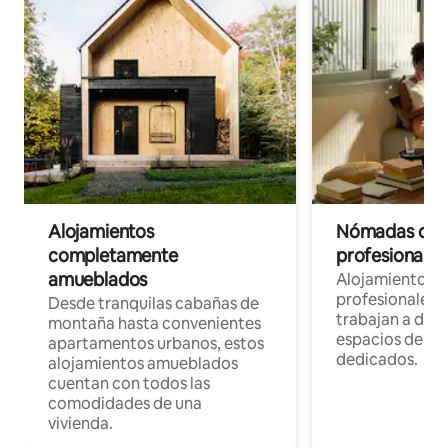
Alojamientos
Nómadas digit
completamente
profesionales 
amueblados
Alojamientos 
profesionales 
Desde tranquilas cabañas de
trabajan a dist
montaña hasta convenientes
espacios de tr
apartamentos urbanos, estos
dedicados.
alojamientos amueblados
cuentan con todos las
comodidades de una
vivienda.