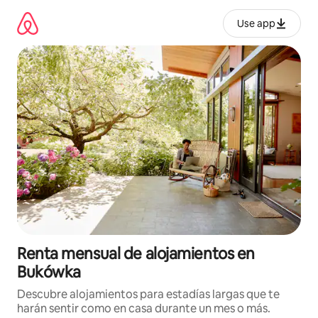
Omite
el
Use app
contenido
Renta mensual de alojamientos en
Bukówka
Descubre alojamientos para estadías largas que te
harán sentir como en casa durante un mes o más.