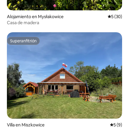
Alojamiento en Mysłakowice
Calificaci
5 (30)
Casa de madera
Superanfitrión
Superanfitrión
Villa en Miszkowice
Calificac
5 (9)