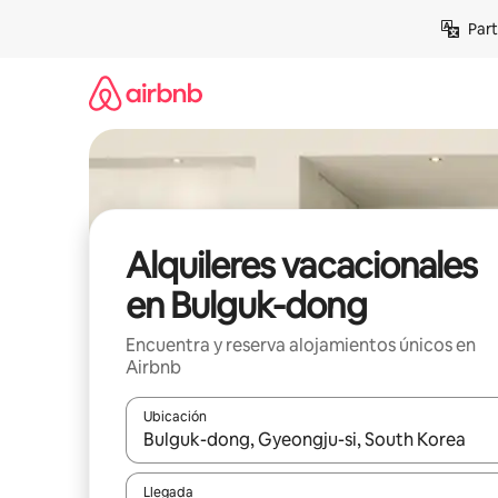
Omite
Part
el
contenido
Alquileres vacacionales
en Bulguk-dong
Encuentra y reserva alojamientos únicos en
Airbnb
Ubicación
Cuando los resultados estén disponibles, navega co
Llegada