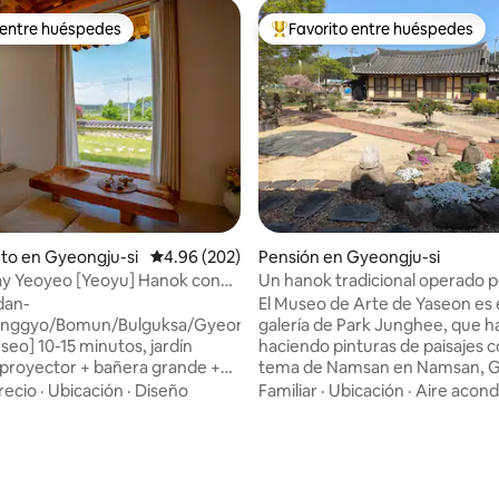
 entre huéspedes
Favorito entre huéspedes
 entre huéspedes
Favorito entre huéspedes prefe
to en Gyeongju-si
Calificación promedio: 4.96 de 5, 202 reseñas
4.96 (202)
Pensión en Gyeongju-si
ay Yeoyeo [Yeoyu] Hanok con
Un hanok tradicional operado p
royector de luz · Alojamiento
pintor de Namsan, Gyeongju (
dan-
El Museo de Arte de Yaseon es el
ias y parejas
Arte de Línea Nocturna) (un día
eonggyo/Bomun/Bulguksa/Gyeongju
galería de Park Junghee, que h
equipo, privado)
eo] 10-15 minutos, jardín
haciendo pinturas de paisajes c
 proyector + bañera grande +
tema de Namsan en Namsan, 
durante los últimos 25 años, uti
recio
·
Ubicación
·
Diseño
Familiar
·
Ubicación
·
Aire acond
to privado en hanok 'Yeoye',
materiales ecológicos como co
bosque de pinos bajo la
tierra. Consta de 4 cálidas y pu
: 5.0 de 5, 23 reseñas
Namsan en Gyeongju. A un
tradicionales, y es una suerte 
ullicio de la ciudad, comienza
poder ver el Namsan, designa
de café y un descanso como en
Patrimonio Cultural de la Huma