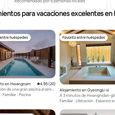
Recomendado por 6 personas locales
 de una estancia más cómoda.
mientos para vacaciones excelentes en
 entre huéspedes
Favorito entre huéspedes
 entre huéspedes
Favorito entre huéspedes
nto en Hwangnam
Calificación promedio: 4.95 de 5, 20 reseñas
4.95 (20)
ón de una gran piscina al aire
 4.98 de 5, 66 reseñas
Alojamiento en Gyeongju-si
na casa unifamiliar, Onsoraemi,
·
Familiar
·
Piscina
A 3 minutos de Hwangnidan-gil 
 / Estancia en una casa
gratuito / Purificador de aire D
Familiar
·
Ubicación
·
Espacios e
r de estilo hanok
Standby Me / Tostadora / Parrill
Estacionamiento conveniente /