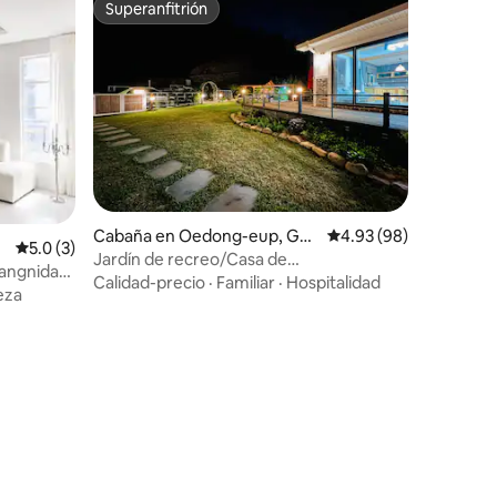
Superanfitrión
Superanfitrión
Cabaña en Oedong-eup, Gye
Calificación promedio:
4.93 (98)
Calificación promedio: 5.0 de 5, 3 reseñas
5.0 (3)
ongju-si
Jardín de recreo/Casa de
wangnidan-
madera/Pensión privada Se encuentra
Calidad-precio
·
Familiar
·
Hospitalidad
sa
eza
junto al Templo Bulguksa y se puede
s 10
disfrutar de la vista nocturna del monte
os · 5
Tomun desde la sala de estar.