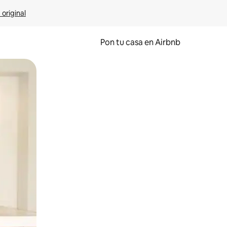
 original
Pon tu casa en Airbnb
o o desliza el dedo.