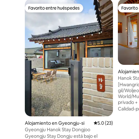
Favorito entre huéspedes
Favorito
Favorito entre huéspedes
Favorito
Alojamien
Hanok St
jardín · P
[Hwangri
para famil
gil/Wolj
World/Mus
privado +
hanok Disfrute de un día tranquilo en el
Calidad-p
alojamien
frente al 
Alojamiento en Gyeongju-si
Calificación promedio
5.0 (23)
montaña 
Gyeongju Hanok Stay Dongjoo
paso del b
Gyeongju Stay Dongju está bajo el
una taza 