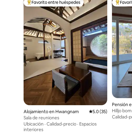
Favorito entre huéspedes
Favor
Favorito entre huéspedes preferido
Favorito
Pensión e
Hilljo bom
Alojamiento en Hwangnam
Calificación promedio
5.0 (35)
patio de 
Calidad-p
Sala de reuniones
Ubicación
·
Calidad-precio
·
Espacios
interiores