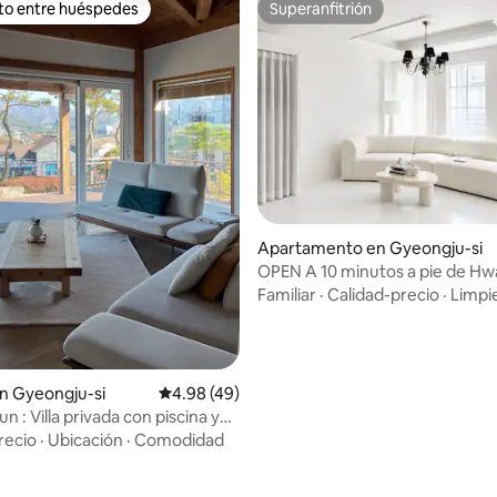
ito entre huéspedes
Superanfitrión
 entre huéspedes preferido
Superanfitrión
Apartamento en Gyeongju-si
OPEN A 10 minutos a pie de H
gil | Casa independiente france
Familiar
·
Calidad-precio
·
Limpi
[FRANJU] Para grupos y familia
personas · 3 habitaciones · 2 bañ
camas tamaño queen
n Gyeongju-si
Calificación promedio: 4.98 de 5, 49 reseñas
4.98 (49)
un : Villa privada con piscina y
: 5.0 de 5, 35 reseñas
661 m² frente a Gyeongju World
recio
·
Ubicación
·
Comodidad