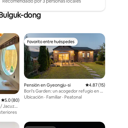
Recomendado por 3 personas locales
 Bulguk-dong
Favorito entre huéspedes
Favorito entre huéspedes
Pensión en Gyeongju-si
Calificación promedio:
4.87 (15)
Bori's Garden: un acogedor refugio en el
bosque
Ubicación
·
Familiar
·
Peatonal
Calificación promedio: 5.0 de 5, 80 reseñas
5.0 (80)
/ Jacuzzi
yson / LG
xteriores
a /
 Estofado