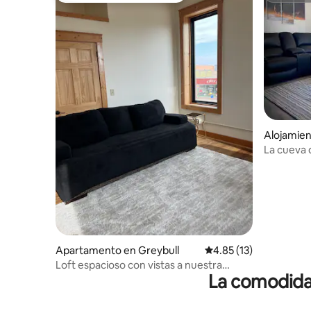
Alojamien
La cueva
Apartamento en Greybull
Calificación promedio:
4.85 (13)
Loft espacioso con vistas a nuestra
La comodidad
ciudad