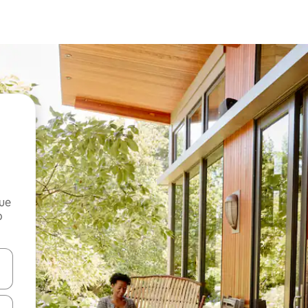
que
o
n las teclas de flecha hacia arriba y hacia abajo o explora con el tact