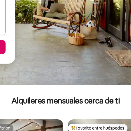
Alquileres mensuales cerca de ti
itrión
Favorito entre huéspedes
itrión
Favorito entre huéspedes prefe