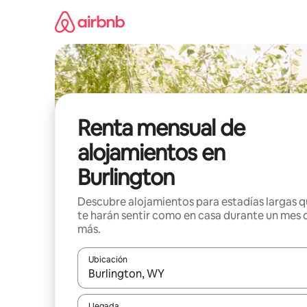
Omite
el
contenido
Renta mensual de
alojamientos en
Burlington
Descubre alojamientos para estadías largas 
te harán sentir como en casa durante un mes 
más.
Ubicación
Cuando los resultados estén disponibles, navega co
Llegada