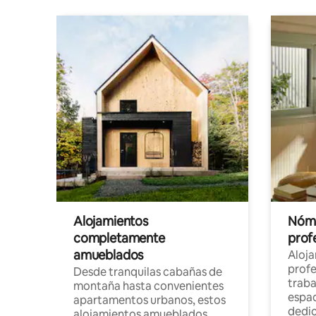
Alojamientos
Nóma
completamente
profe
amueblados
Aloj
profe
Desde tranquilas cabañas de
traba
montaña hasta convenientes
espac
apartamentos urbanos, estos
dedi
alojamientos amueblados