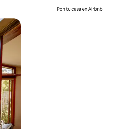
Pon tu casa en Airbnb
o o desliza el dedo.