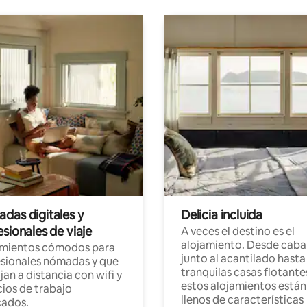
das digitales y
Delicia incluida
sionales de viaje
A veces el destino es el
alojamiento. Desde caba
amientos cómodos para
junto al acantilado hasta
sionales nómadas y que
tranquilas casas flotante
jan a distancia con wifi y
estos alojamientos están
ios de trabajo
llenos de características
cados.