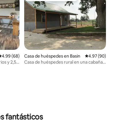
Calificación promedio: 4.99 de 5, 68 reseñas
4.99 (68)
Casa de huéspedes en Basin
Calificación promedio:
4.97 (90)
ios y 2,5
Casa de huéspedes rural en una cabaña
de algodoncillo
s fantásticos