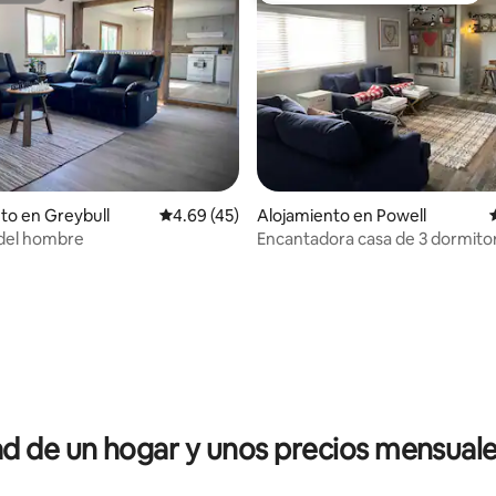
to en Greybull
Calificación promedio: 4.69 de 5, 45 reseñas
4.69 (45)
Alojamiento en Powell
 del hombre
Encantadora casa de 3 dormitor
baños lista para recibirte.
 4.85 de 5, 13 reseñas
 de un hogar y unos precios mensuale