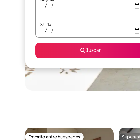
Salida
Buscar
Favorito entre huéspedes
Superanf
Favorito entre huéspedes
Superanf