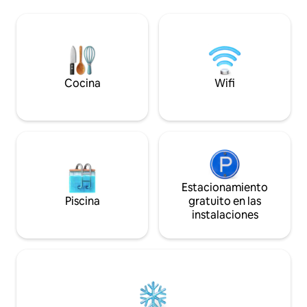
costera, está cerca de tiendas,
para comer al aire 
restaurantes de mariscos y pubs.
a pie del puerto y l
Reserva tu estancia en Swn y Môr y
huéspedes pueden
experimenta este extraordinario refugio
gran variedad de 
frente a la playa.
excursiones en bar
silvestre, deporte
encantadores rest
Cocina
Wifi
Estacionamiento
Piscina
gratuito en las
instalaciones