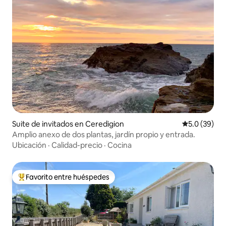
Suite de invitados en Ceredigion
Calificación
5.0 (39)
Amplio anexo de dos plantas, jardín propio y entrada.
Ubicación
·
Calidad-precio
·
Cocina
Favorito entre huéspedes
Favorito entre huéspedes preferido