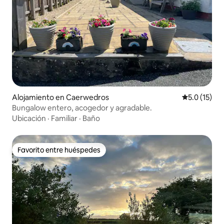
Alojamiento en Caerwedros
Calificación
5.0 (15)
Bungalow entero, acogedor y agradable.
Ubicación
·
Familiar
·
Baño
Favorito entre huéspedes
Favorito entre huéspedes