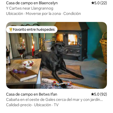
Casa de campo en Blaencelyn
Calificación
5.0 (22)
Y Cartws near Llangrannog
Ubicación
·
Moverse por la zona
·
Condición
Favorito entre huéspedes
Favorito entre huéspedes preferido
Casa de campo en Betws Ifan
Calificación
5.0 (92)
Cabaña en el oeste de Gales cerca del mar y con jardín
cerrado
Calidad-precio
·
Ubicación
·
TV