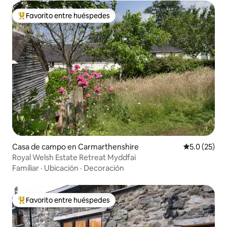
Favorito entre huéspedes
Favorito entre huéspedes preferido
Casa de campo en Carmarthenshire
Calificación
5.0 (25)
Royal Welsh Estate Retreat Myddfai
Familiar
·
Ubicación
·
Decoración
Favorito entre huéspedes
Favorito entre huéspedes preferido