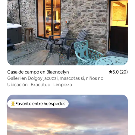
Casa de campo en Blaencelyn
Calificación
5.0 (20)
Galleri en Dolgoy jacuzzi, mascotas sí, niños no
Ubicación
·
Exactitud
·
Limpieza
Favorito entre huéspedes
Favorito entre huéspedes preferido