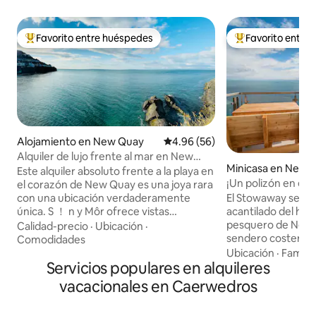
Favorito entre huéspedes
Favorito entre
Favorito entre huéspedes preferido
Favorito entre hu
Alojamiento en New Quay
Calificación promedio: 4.96 de 
4.96 (56)
Alquiler de lujo frente al mar en New
Minicasa en New 
Quay
Este alquiler absoluto frente a la playa en
¡Un polizón en el a
el corazón de New Quay es una joya rara
con una ubicación verdaderamente
El Stowaway se en
única. S ！ n y Môr ofrece vistas
acantilado del he
espectaculares, con escenas
pesquero de New Q
Calidad-precio
·
Ubicación
·
panorámicas del océano y avistamientos
sendero costero. Junto con las
Comodidades
diarios de delfines desde la ventana.
espectaculares vist
Ubicación
·
Familia
Disfruta de café por la mañana o vino
Servicios populares en alquileres
huéspedes pueden 
por la noche en el balcón mientras te
relajación en su b
vacacionales en Caerwedros
sumerges en un paisaje impresionante.
ven jugar a los del
Perfecto para una lujosa escapada
encender la barb