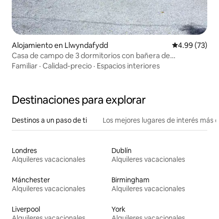
Alojamiento en Llwyndafydd
Calificación p
4.99 (73)
Casa de campo de 3 dormitorios con bañera de
hidromasaje/sala de juegos cerca de New Quay
Familiar
·
Calidad-precio
·
Espacios interiores
Destinaciones para explorar
Destinos a un paso de ti
Los mejores lugares de interés más 
Londres
Dublín
Alquileres vacacionales
Alquileres vacacionales
Mánchester
Birmingham
Alquileres vacacionales
Alquileres vacacionales
Liverpool
York
Alquileres vacacionales
Alquileres vacacionales