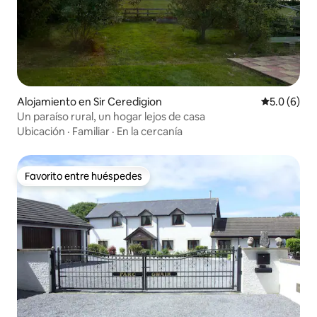
Alojamiento en Sir Ceredigion
Calificació
5.0 (6)
Un paraíso rural, un hogar lejos de casa
Ubicación
·
Familiar
·
En la cercanía
Favorito entre huéspedes
Favorito entre huéspedes