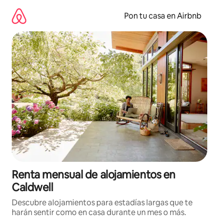
Omite
el
Pon tu casa en Airbnb
contenido
Renta mensual de alojamientos en
Caldwell
Descubre alojamientos para estadías largas que te
harán sentir como en casa durante un mes o más.