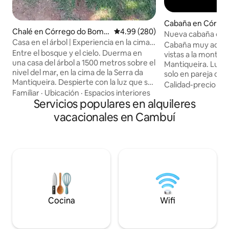
Cabaña en Córre
Chalé en Córrego do Bom J
Calificación promedio: 4.99 de 5
4.99 (280)
Jesus
Nueva cabaña con v
esus
Casa en el árbol | Experiencia en la cima
montaña Aire Aco
Cabaña muy acoge
de la Mantiqueira
Entre el bosque y el cielo. Duerma en
vistas a la montañ
una casa del árbol a 1500 metros sobre el
Mantiqueira. Lugar ideal para disfrutar
nivel del mar, en la cima de la Serra da
solo en pareja o en
Mantiqueira. Despierte con la luz que se
tranquilidad y arm
Calidad-precio
·
Fa
filtra entre las ramas, el viento de la
Familiar
·
Ubicación
·
Espacios interiores
Excelente para aq
montaña y las nubes que se elevan por
Servicios populares en alquileres
naturaleza y quier
los valles. Un lugar excepcional para
vino, quesos, fond
vacacionales en Cambuí
bajar el ritmo, respirar hondo y disfrutar
fogata y también d
verdaderamente de la naturaleza. 🔥
jacuzzi privado con
Chimenea exterior exclusiva: ideal para
Esta maravillosa 
las noches en la montaña 🌿 Senderos
Córrego do Bom je
ecológicos dentro de la propiedad 📶
km de SP, relativ
Internet de fibra óptica para quienes
Verde y Gonçalves
necesitan conectarse 🐾 Aceptamos
mascotas: su compañero es bienvenido
Cocina
Wifi