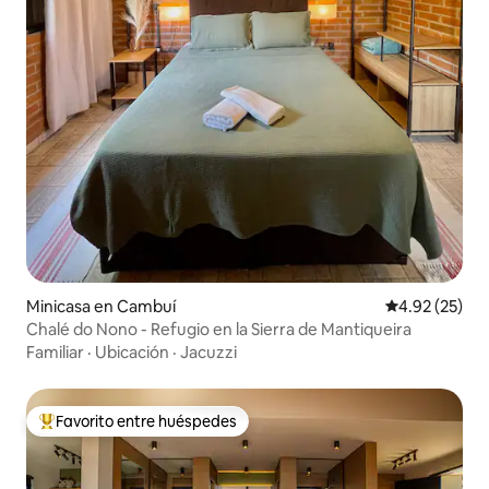
Minicasa en Cambuí
Calificación 
4.92 (25)
Chalé do Nono - Refugio en la Sierra de Mantiqueira
Familiar
·
Ubicación
·
Jacuzzi
Favorito entre huéspedes
Favorito entre huéspedes preferido