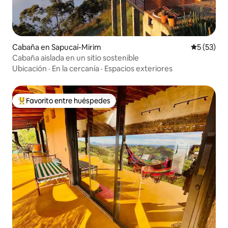
Cabaña en Sapucaí-Mirim
Calificaci
5 (53)
Cabaña aislada en un sitio sostenible
Ubicación
·
En la cercanía
·
Espacios exteriores
Favorito entre huéspedes
Favorito entre huéspedes preferido