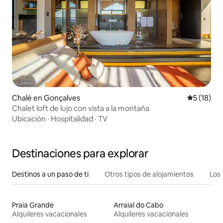
Chalé en Gonçalves
Calificaci
5 (18)
Chalet loft de lujo con vista a la montaña
Ubicación
·
Hospitalidad
·
TV
Destinaciones para explorar
Destinos a un paso de ti
Otros tipos de alojamientos
Los 
Praia Grande
Arraial do Cabo
Alquileres vacacionales
Alquileres vacacionales