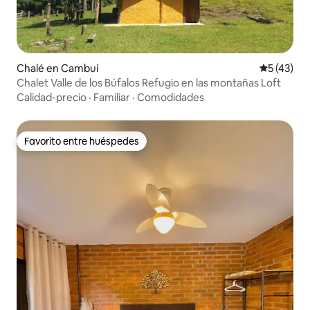
Chalé en Cambuí
Calificaci
5 (43)
Chalet Valle de los Búfalos Refugio en las montañas Loft
Calidad-precio
·
Familiar
·
Comodidades
Favorito entre huéspedes
Favorito entre huéspedes