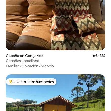
Cabaña en Gonçalves
Calificaci
5 (38)
Cabañas Lomalinda
Familiar
·
Ubicación
·
Silencio
Favorito entre huéspedes
Favorito entre huéspedes preferido