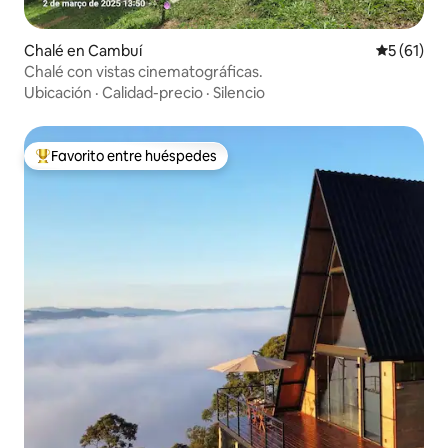
Chalé en Cambuí
Calificaci
5 (61)
Chalé con vistas cinematográficas.
Ubicación
·
Calidad-precio
·
Silencio
Favorito entre huéspedes
Favorito entre huéspedes preferido