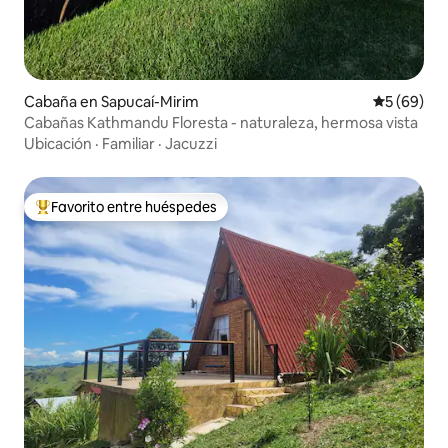
Cabaña en Sapucaí-Mirim
Calificaci
5 (69)
Cabañas Kathmandu Floresta - naturaleza, hermosa vista
Ubicación
·
Familiar
·
Jacuzzi
Favorito entre huéspedes
Favorito entre huéspedes preferido