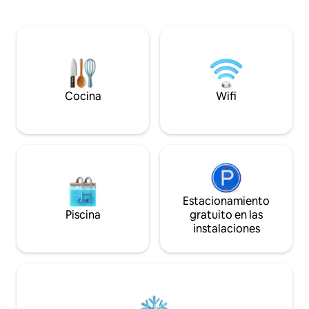
islas italianas. A 15 minutos de las playas,
descanso. Una duch
el puerto y las tiendas, está a la misma
permite una inmers
distancia de las montañas y los ríos. Las
naturaleza de los 
caminatas desde la villa te permitirán
descubrirlas. ¡Unas vacaciones
inolvidables y rejuvenecedoras!
Cocina
Wifi
Estacionamiento
Piscina
gratuito en las
instalaciones