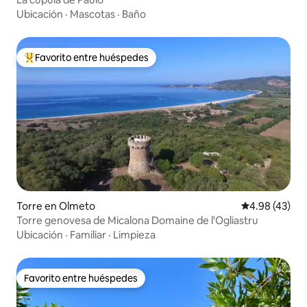
Ubicación
·
Mascotas
·
Baño
Favorito entre huéspedes
Favorito entre huéspedes preferido
Torre en Olmeto
Calificación 
4.98 (43)
Torre genovesa de Micalona Domaine de l'Ogliastru
Ubicación
·
Familiar
·
Limpieza
Favorito entre huéspedes
Favorito entre huéspedes