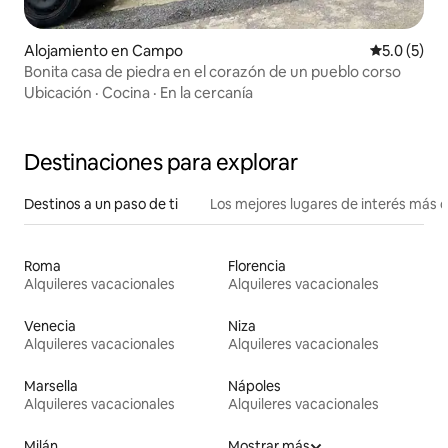
Alojamiento en Campo
Calificació
5.0 (5)
Bonita casa de piedra en el corazón de un pueblo corso
Ubicación
·
Cocina
·
En la cercanía
Destinaciones para explorar
Destinos a un paso de ti
Los mejores lugares de interés más 
Roma
Florencia
Alquileres vacacionales
Alquileres vacacionales
Venecia
Niza
Alquileres vacacionales
Alquileres vacacionales
Marsella
Nápoles
Alquileres vacacionales
Alquileres vacacionales
Milán
Mostrar más