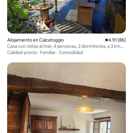
Alojamiento en Calcatoggio
Calificación 
4.91 (86)
Casa con vistas al mar, 4 personas, 2 dormitorios, a 3 km
de la playa
Calidad-precio
·
Familiar
·
Comodidad