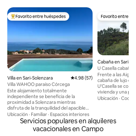
Favorito entre huéspedes
Favorito entre h
Favorito entre huéspedes preferido
Favorito entre h
Cabaña en Sari-So
U Casella cabaña 
Frente a las Aiguil
Villa en Sari-Solenzara
Calificación promedio: 4.98 de 
4.98 (57)
cabaña de lujo en 
Villa WAHOO paraíso Córcega
U'Casella se comp
Este alojamiento totalmente
vivienda y una pér
independiente se beneficia de la
volumen permite 
Ubicación
·
Cocina
proximidad a Solenzara mientras
ducha y cocina, a
disfruta de la tranquilidad del apacible
estar y dormir co
pueblo de Sari. Es adyacente a una villa
Ubicación
·
Familiar
·
Espacios interiores
de la naturaleza. 
de la que es totalmente independiente y
Servicios populares en alquileres
pérgola, es un ele
sin vecinos. Ofrece una vista de 180
sombreado que cre
vacacionales en Campo
grados del mar, especialmente de las
para la contemplaci