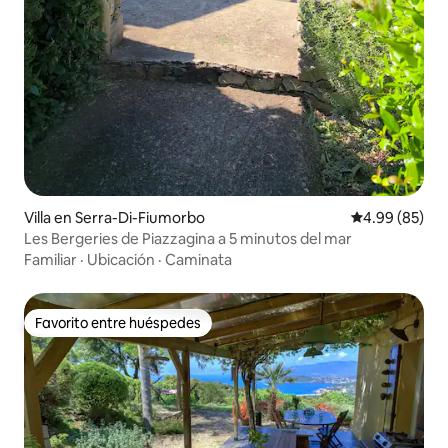
Villa en Serra-Di-Fiumorbo
Calificación p
4.99 (85)
Les Bergeries de Piazzagina a 5 minutos del mar
Familiar
·
Ubicación
·
Caminata
Favorito entre huéspedes
Favorito entre huéspedes