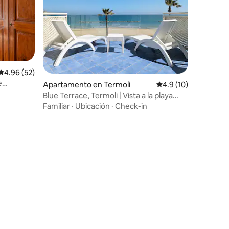
Calificación promedio: 4.96 de 5, 52 reseñas
4.96 (52)
e
Apartamento en Termoli
Calificación promedi
4.9 (10)
Blue Terrace, Termoli | Vista a la playa
frente a la playa
Familiar
·
Ubicación
·
Check-in