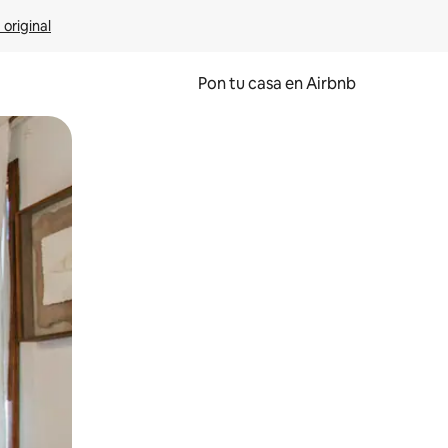
 original
Pon tu casa en Airbnb
o o desliza el dedo.