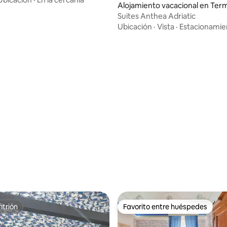
Alojamiento vacacional en Ter
i
Suites Anthea Adriatic
Ubicación
·
Vista
·
Estacionamie
 4.97 de 5, 29 reseñas
itrión
Favorito entre huéspedes
itrión
Favorito entre huéspedes