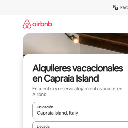
Omite
Part
el
contenido
Alquileres vacacionales
en Capraia Island
Encuentra y reserva alojamientos únicos en
Airbnb
Ubicación
Cuando los resultados estén disponibles, navega co
Llegada