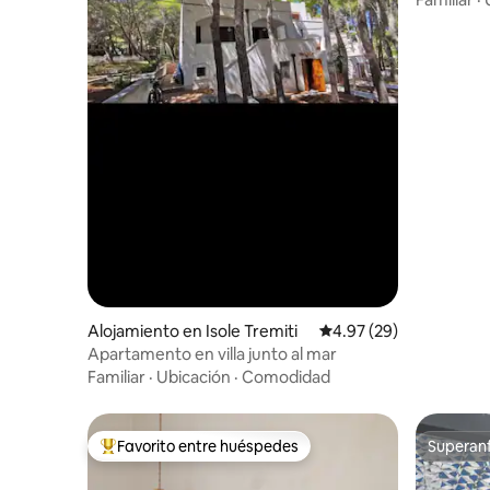
Alojamiento en Isole Tremiti
Calificación promedio:
4.97 (29)
Apartamento en villa junto al mar
Familiar
·
Ubicación
·
Comodidad
Favorito entre huéspedes
Superanf
Favorito entre huéspedes preferido
Superanf