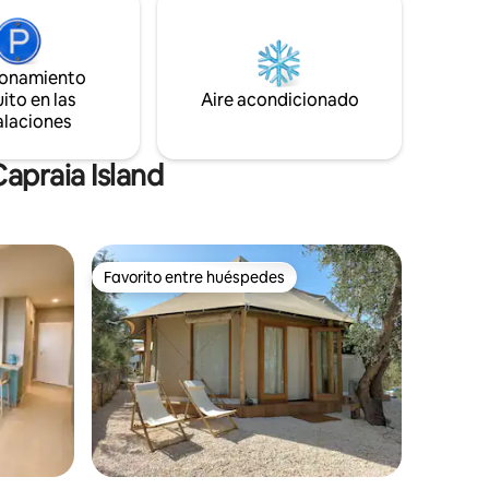
documento de identificación (ID) de cada
al para
miembro del grupo.
 Gargano.
ya
ionamiento
ito en las
Aire acondicionado
alaciones
apraia Island
Favorito entre huéspedes
Favorito entre huéspedes