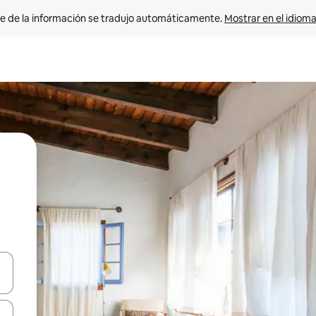
e de la información se tradujo automáticamente. 
Mostrar en el idioma
n las teclas de flecha hacia arriba y hacia abajo o explora con el tact