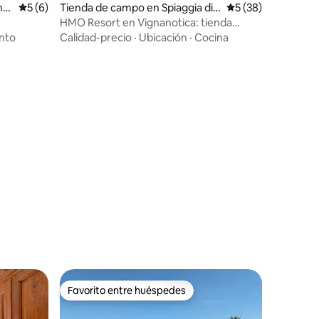
mol
Calificación promedio: 5 de 5, 6 reseñas
5 (6)
Tienda de campo en Spiaggia di
Calificación promed
5 (38)
Vignanotica
HMO Resort en Vignanotica: tienda
glamping
nto
Calidad-precio
·
Ubicación
·
Cocina
Favorito entre huéspedes
Favorito entre huéspedes