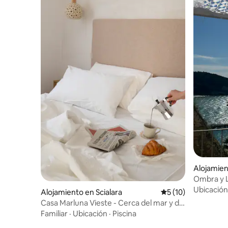
Alojamien
Ombra y L
Ubicación
Alojamiento en Scialara
Calificación promed
5 (10)
Casa Marluna Vieste - Cerca del mar y del
centro de la ciudad
Familiar
·
Ubicación
·
Piscina