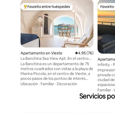
Favorito entre huéspedes
Favorito
Favorito entre huéspedes preferido
Favorito
Apartamento en Vieste
Calificación promedio:
4.95 (76)
La Banchina Sea View Apt. En el centro
Apartame
de la ciudad cerca de la playa
La Banchina es un departamento de 75
Infinity 
metros cuadrados con vistas a la playa de
Impresio
Marina Piccola, en el centro de Vieste, a
privada co
pocos pasos de los puntos de interés
ciudad de
más hermosos y de la zona de embarque
Ubicación
·
Familiar
·
Decoración
espacioso
para la excursión a las cuevas marinas.
ofrece vis
Familiar
·
Renovado en 2019, puede alojar hasta 4
Servicios po
habitacio
personas. En la planta baja, una sala de
superior d
estar con sofá cama y cocina pequeña y
centro, u
baño, en el último piso, un dormitorio
restauran
grande con un pequeño baño, un balcón
casa ofre