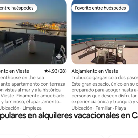
 entre huéspedes
Favorito entre huéspedes
 entre huéspedes
Favorito entre huéspedes
 4.95 de 5, 76 reseñas
nto en Vieste
Calificación promedio: 4.93 de 5, 28 reseñas
4.93 (28)
Alojamiento en Vieste
- Penthouse on the sea
Trabucco garganico a dos paso
nante apartamento con terraza
Este gran espacio, único en su c
n vistas al mar y a la histórica
preparado para acoger hasta a
 Vieste. Finamente amueblado,
personas que deseen disfrutar
 y luminoso, el apartamento
experiencia única y tranquila y 
tas al mar desde todas las
en todo momento del día. La ca
Ubicación
·
Limpieza
Ubicación
·
Familiar
·
Playa
pulares en alquileres vacacionales en C
nes. Ubicado en la planta
inmersa en el encanto del cent
e un edificio antiguo en el
histórico, entre la arquitectura
na zona llena de bares,
tradicional y los callejones
tes y una hermosa playa. La
característicos, para experime
ce dos dormitorios, dos baños,
plenamente la cultura de este