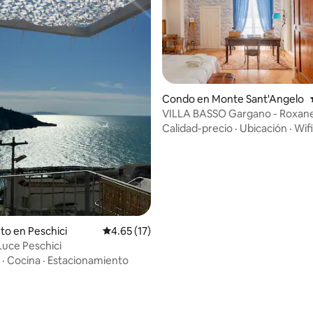
Condo en Monte Sant'Angelo
VILLA BASSO Gargano - Roxan
elegante, vista al mar
Calidad-precio
·
Ubicación
·
Wifi
to en Peschici
Calificación promedio: 4.65 de 5, 17 reseñas
4.65 (17)
uce Peschici
·
Cocina
·
Estacionamiento
io: 5 de 5, 10 reseñas