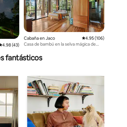
Cabaña en Jaco
Calificación promedio: 
4.95 (106)
Casa de bambú en la selva mágica de
Calificación promedio: 4.98 de 5, 43 reseñas
4.98 (43)
Rumi
s fantásticos