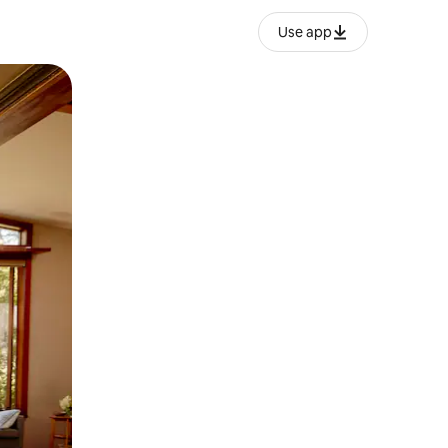
Use app
o o desliza el dedo.