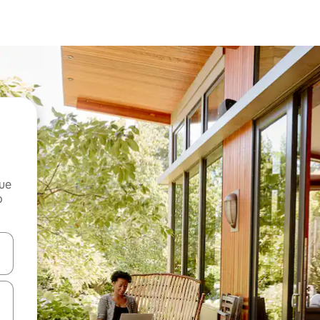
que
o
n las teclas de flecha hacia arriba y hacia abajo o explora con el tact