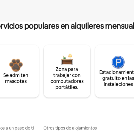
rvicios populares en alquileres mensua
Zona para
Estacionamien
Se admiten
trabajar con
gratuito en la
mascotas
computadoras
instalaciones
portátiles.
os a un paso de ti
Otros tipos de alojamientos