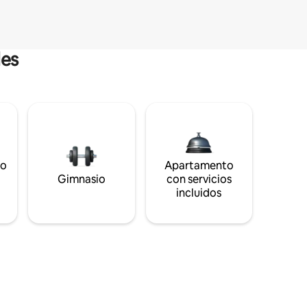
les
to
Apartamento
s
Gimnasio
con servicios
incluidos