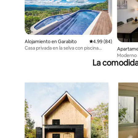
Alojamiento en Garabito
Calificación promedio:
4.99 (84)
Casa privada en la selva con piscina
Apartame
increíble
Moderno a
La comodidad
al mar y p