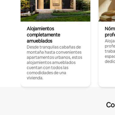
Alojamientos
Nóma
completamente
profe
amueblados
Aloj
profe
Desde tranquilas cabañas de
traba
montaña hasta convenientes
espac
apartamentos urbanos, estos
dedi
alojamientos amueblados
cuentan con todos las
comodidades de una
vivienda.
Co