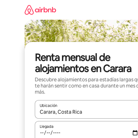
Omite
el
contenido
Renta mensual de
alojamientos en Carara
Descubre alojamientos para estadías largas 
te harán sentir como en casa durante un mes 
más.
Ubicación
Cuando los resultados estén disponibles, navega co
Llegada