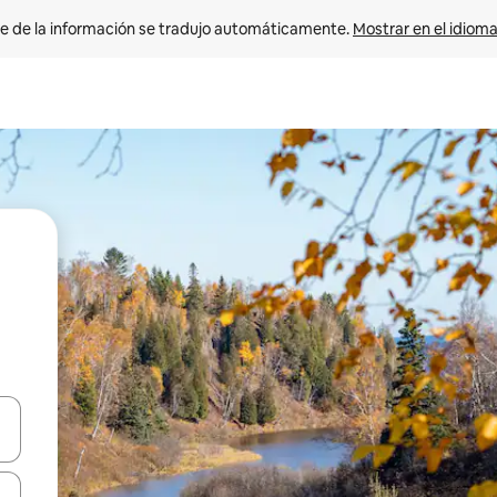
e de la información se tradujo automáticamente. 
Mostrar en el idioma
n las teclas de flecha hacia arriba y hacia abajo o explora con el tact