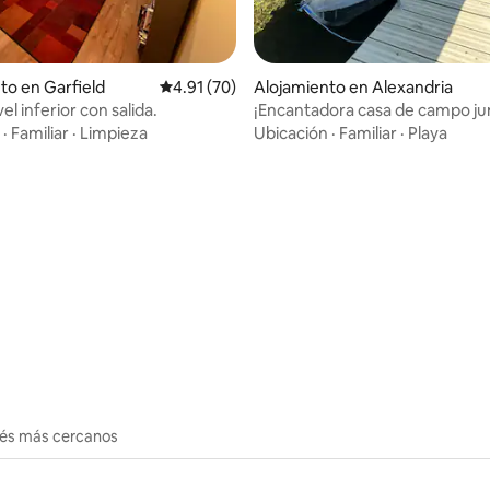
 4.93 de 5, 15 reseñas
to en Garfield
Calificación promedio: 4.91 de 5, 70 reseñas
4.91 (70)
Alojamiento en Alexandria
el inferior con salida.
¡Encantadora casa de campo jun
lago! ¡Pontón incluido!
·
Familiar
·
Limpieza
Ubicación
·
Familiar
·
Playa
erés más cercanos