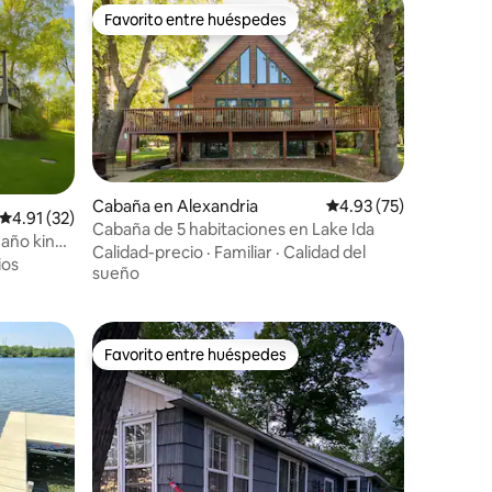
Favorito entre huéspedes
Favorito entre huéspedes
Cabaña en Alexandria
Calificación promedio:
4.93 (75)
Calificación promedio: 4.91 de 5, 32 reseñas
4.91 (32)
Cabaña de 5 habitaciones en Lake Ida
maño king|
Calidad-precio
·
Familiar
·
Calidad del
ios
sueño
Favorito entre huéspedes
rido
Favorito entre huéspedes