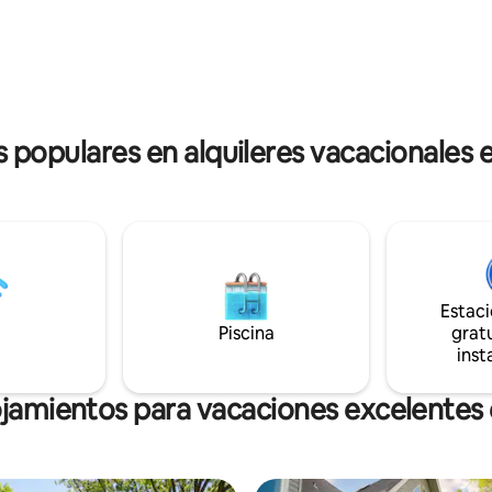
sala de 3 estaciones con chime
s de las tiendas de Alexandria -
gas, lavandería y cocina complet
tos o menos de muchas otras
habitación abierta, una privada
 cervecerías - A 2 minutos del
habitación parcial sin ventanas
to de barcos - Solo cabaña
los senderos para bicicletas, pla
 (grupo más pequeño) -
minigolf, etc.
ate!
s populares en alquileres vacacionales 
Estac
Piscina
gratu
inst
ojamientos para vacaciones excelentes 