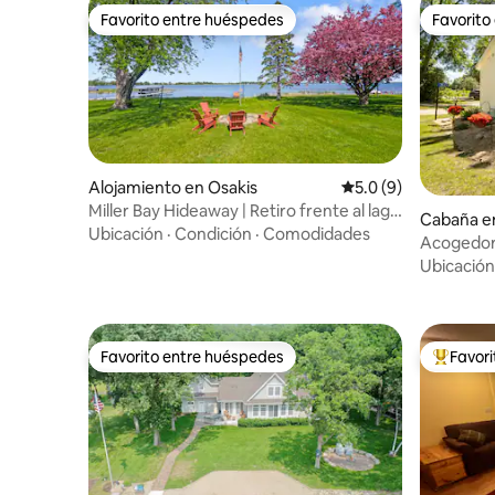
Favorito entre huéspedes
Favorito
Favorito entre huéspedes
Favorito
Alojamiento en Osakis
Calificación promedi
5.0 (9)
Miller Bay Hideaway | Retiro frente al lago
Cabaña en
en Osakis
Ubicación
·
Condición
·
Comodidades
Acogedora
loft
Ubicación
Favorito entre huéspedes
Favor
Favorito entre huéspedes
Favorito