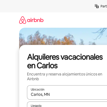
Omite
Part
el
contenido
Alquileres vacacionales
en Carlos
Encuentra y reserva alojamientos únicos en
Airbnb
Ubicación
Cuando los resultados estén disponibles, navega co
Llegada