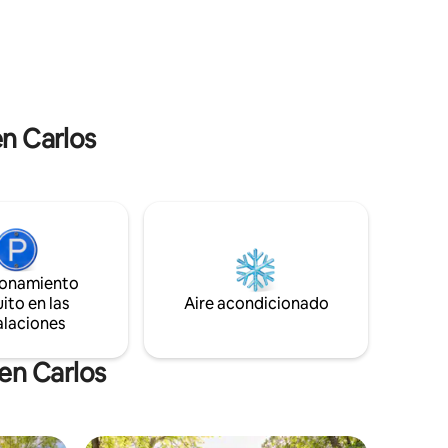
nea de
acogedoras junto al fuego. Con acceso
a. 1
privado al lago, frente al agua poco
 y una
profunda y un largo muelle para pescar
. Cerca de
fácilmente, Copper Lodge está a pocos
yas,
minutos de la rampa pública para botes
del lago Miltona
en Carlos
ionamiento
ito en las
Aire acondicionado
alaciones
en Carlos