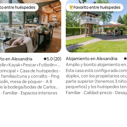
ito entre huéspedes
Favorito entre huéspedes
 entre huéspedes preferido
Favorito entre huéspedes prefe
Alojamiento en Alexandria
C
to en Alexandria
Calificación promedio: 5.0 de 5, 20 reseñas
5.0 (20)
Amplio y bonito alojamiento en
lle+Kayak+Pescar+Futbolín+Ping-
Alejandría
ata+Terraza
Esta casa está configurada co
principal + Casa de huéspedes -
dúplex, con los propietarios oc
familias/cuna y corralito - Ping
parte superior (tenemos 3 niño
bolín, mesa de póquer - A 8
pequeños) y los huéspedes te
e la bodega/bodas de Carlos
acceso completo y privado a la
aya, toallas y juguetes, juegos
Familiar
·
Calidad-precio
·
Desa
·
Familiar
·
Espacios interiores
inferior. Los huéspedes tienen 
 Muelle y PaddleKing incluidos -
disposición un garaje privado (
ablas de paddle y chalecos
disponible de noviembre a abril
s incluidos - Cargador EV de
patio trasero con leña gratuita. La
cluido y puesto de garaje - A 8
entrada privada da acceso a 2
l club de golf Lake Miltona - A
cuadrados de espacio que incl
 del club de golf Alexandria - A
4.97 de 5, 139 reseñas