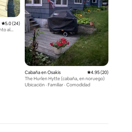
Calificación promedio: 5.0 de 5, 24 reseñas
5.0 (24)
to al
Cabaña en Osakis
Calificación promedio:
4.95 (20)
The Hurlen Hytte (cabaña, en noruego)
Ubicación
·
Familiar
·
Comodidad