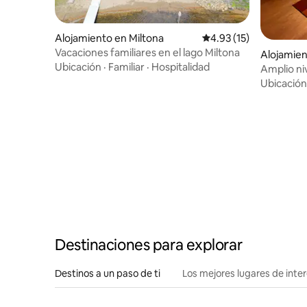
Alojamiento en Miltona
Calificación promedio:
4.93 (15)
Vacaciones familiares en el lago Miltona
Alojamien
Ubicación
·
Familiar
·
Hospitalidad
Amplio niv
Ubicación
Destinaciones para explorar
Destinos a un paso de ti
Los mejores lugares de int