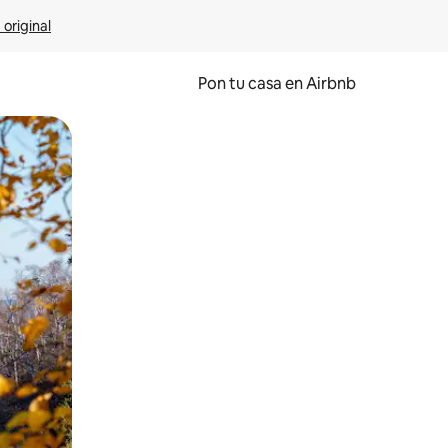
 original
Pon tu casa en Airbnb
o o desliza el dedo.