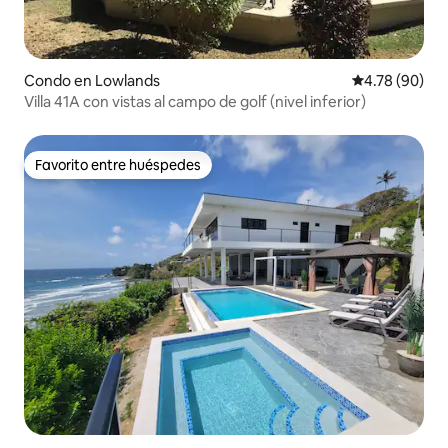
Condo en Lowlands
Calificación p
4.78 (90)
Villa 41A con vistas al campo de golf (nivel inferior)
Favorito entre huéspedes
Favorito entre huéspedes