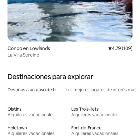
Condo en Lowlands
Calificación p
4.79 (109)
La Villa Sereine
Destinaciones para explorar
Destinos a un paso de ti
Los mejores lugares de interés más 
Oistins
Les Trois-Îlets
Alquileres vacacionales
Alquileres vacacionales
Holetown
Fort-de-France
Alquileres vacacionales
Alquileres vacacionales