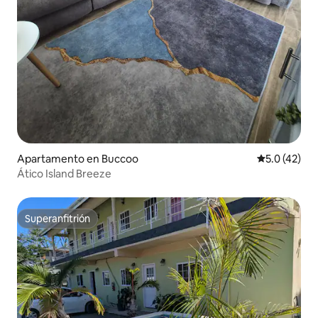
Apartamento en Buccoo
Calificación
5.0 (42)
Ático Island Breeze
Superanfitrión
Superanfitrión