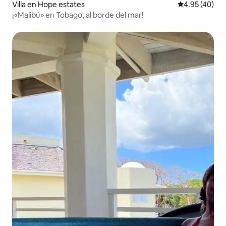
Villa en Hope estates
Calificación 
4.95 (40)
¡«Malibú» en Tobago, al borde del mar!