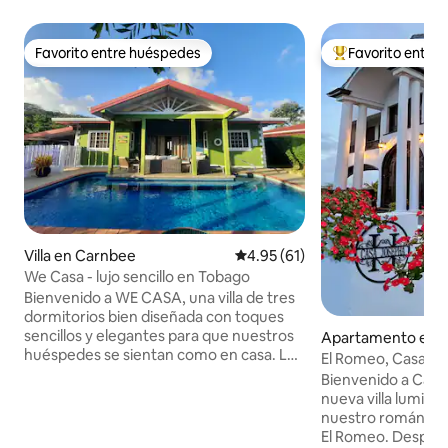
Favorito entre huéspedes
Favorito entre
Favorito entre huéspedes
Favorito entre hu
Villa en Carnbee
Calificación promedio: 4.95 de 
4.95 (61)
We Casa - lujo sencillo en Tobago
Bienvenido a WE CASA, una villa de tres
dormitorios bien diseñada con toques
sencillos y elegantes para que nuestros
Apartamento en 
huéspedes se sientan como en casa. La
El Romeo, Casa Jo
luminosa cocina de planta abierta, la sala
en auto de las play
Bienvenido a Casa
de estar y el comedor conducen
nueva villa luminos
directamente al patio junto a la piscina
nuestro romántico
para que todos puedan disfrutar de la
El Romeo. Despiér