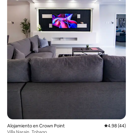
Alojamiento en Crown Point
Calificación p
4.98 (44)
Villa Narain, Tobago