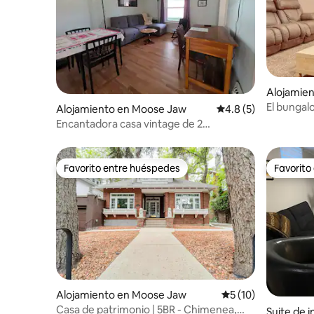
Alojamie
El bungal
Alojamiento en Moose Jaw
Calificación promedi
4.8 (5)
Encantadora casa vintage de 2
dormitorios en Moose Jaw
Favorito entre huéspedes
Favorito
Favorito entre huéspedes
Favorito
Alojamiento en Moose Jaw
Calificación promed
5 (10)
Casa de patrimonio | 5BR - Chimenea,
Suite de 