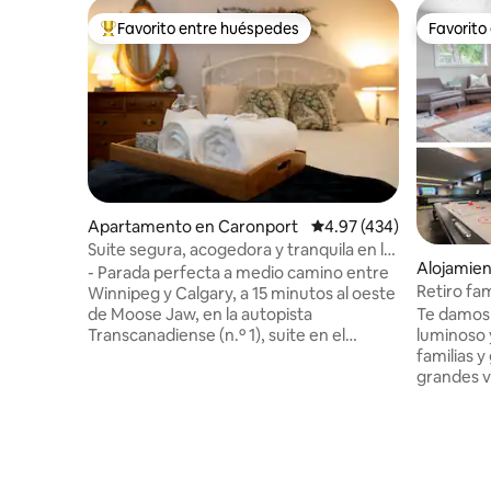
Favorito entre huéspedes
Favorito
Favorito entre huéspedes preferido
Favorito
Apartamento en Caronport
Calificación promedio: 
4.97 (434)
Suite segura, acogedora y tranquila en la
Alojamie
autopista 1 con desayuno incluido
- Parada perfecta a medio camino entre
Retiro fam
Winnipeg y Calgary, a 15 minutos al oeste
juegos y j
de Moose Jaw, en la autopista
Te damos 
Transcanadiense (n.º 1), suite en el
luminoso 
sótano totalmente amueblada de 2
familias y
dormitorios, tranquila, segura y privada. -
grandes v
No se permite fumar. - Baño privado. -
cálido y 
Sala de estar con biblioteca y TV vía
un café en
satélite de 54 pulgadas. - Zona de
jugar al p
comedor/escritorio. -
baloncesto
Mininevera/microondas/Keurig/hervidor/horno
Super Nin