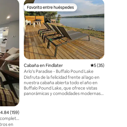
Cabaña e
Favorito entre huéspedes
Favor
Favorito entre huéspedes
Favorit
Escapada 
estacion
Escápate 
encantad
Buffalo P
para toda
de aguas
la pesca 
Glamping
cabaña in
chimenea
Cabaña en Findlater
Calificación promed
5 (35)
mini spli
lago. Un 
Arlo's Paradise - Buffalo Pound Lake
cercana, 
Disfruta de la felicidad frente al lago en
de tempo
nuestra cabaña abierta todo el año en
disfrutar
Buffalo Pound Lake, que ofrece vistas
al lago t
panorámicas y comodidades modernas
ahora!
como aire acondicionado. Sumérgete en
la aventura con acceso a una piscina de
temporada, parque infantil, playa y
alificación promedio: 4.84 de 5, 159 reseñas
4.84 (159)
embarcadero a solo unos pasos de
 completa
distancia. Además, es un paraíso para los
tros en
entusiastas del senderismo y la pesca,