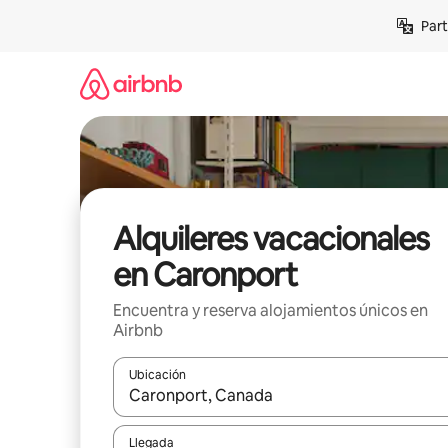
Omite
Part
el
contenido
Alquileres vacacionales
en Caronport
Encuentra y reserva alojamientos únicos en
Airbnb
Ubicación
Cuando los resultados estén disponibles, navega co
Llegada