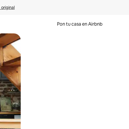
 original
Pon tu casa en Airbnb
o o desliza el dedo.