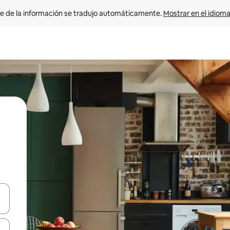
e de la información se tradujo automáticamente. 
Mostrar en el idioma
n las teclas de flecha hacia arriba y hacia abajo o explora con el tact