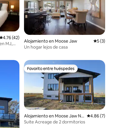
Calificación promedio: 4.76 de 5, 42 reseñas
4.76 (42)
Alojamiento en Moose Jaw
Calificación prom
5 (3)
 en MJ,
Un hogar lejos de casa
Favorito entre huéspedes
Favorito entre huéspedes
Alojamiento en Moose Jaw N
Calificación promedio
4.86 (7)
o. 161
Suite Acreage de 2 dormitorios