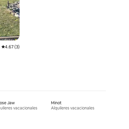
Calificación promedio: 4.67 de 5, 3 reseñas
4.67 (3)
ose Jaw
Minot
uileres vacacionales
Alquileres vacacionales