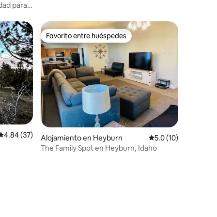
idad para
Favorito entre huéspedes
Favorito entre huéspedes
Calificación promedio: 4.84 de 5, 37 reseñas
4.84 (37)
Alojamiento en Heyburn
Calificación promedi
5.0 (10)
The Family Spot en Heyburn, Idaho