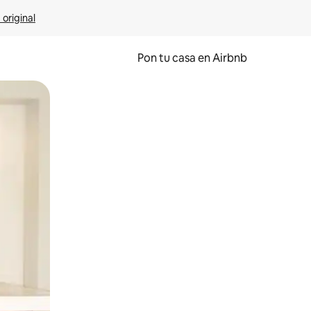
 original
Pon tu casa en Airbnb
o o desliza el dedo.