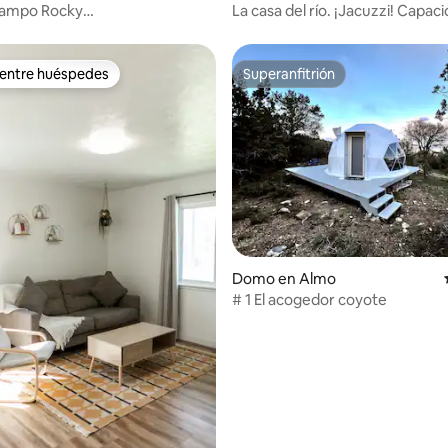
campo Rocky
La casa del río. ¡Jacuzzi! Capac
zzi•Películas al aire libre•Fogata
6 personas
 entre huéspedes
Superanfitrión
 entre huéspedes
Superanfitrión
 4.75 de 5, 12 reseñas
Domo en Almo
# 1 El acogedor coyote