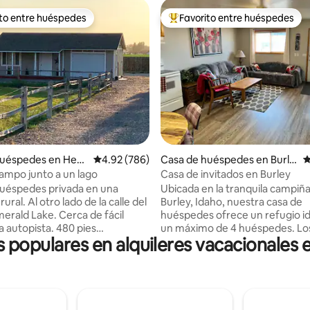
ito entre huéspedes
Favorito entre huéspedes
 entre huéspedes preferido
Favorito entre huéspedes prefe
4.92 de 5, 100 reseñas
huéspedes en Hey
Calificación promedio: 4.92 de 5, 786 reseñas
4.92 (786)
Casa de huéspedes en Burle
C
y
ampo junto a un lago
Casa de invitados en Burley
uéspedes privada en una
Ubicada en la tranquila campiñ
rural. Al otro lado de la calle del
Burley, Idaho, nuestra casa de
erald Lake. Cerca de fácil
huéspedes ofrece un refugio id
a autopista. 480 pies
un máximo de 4 huéspedes. Lo
s populares en alquileres vacacionales 
, 1 dormitorio con cama
son bienvenidos. Relájate en la
een, sala de estar con sofá
acogedora cama tamaño queen,
cina pequeña/comedor, pero
cama o 2 camas plegables, y dis
a o horno. Baño con ducha a ras
la bañera de hidromasaje. Cocin
Wifi, TV básica, aperitivos y
cocina bien surtida y diviértete
acidad para 4 personas o una
televisores en la sala de estar y 