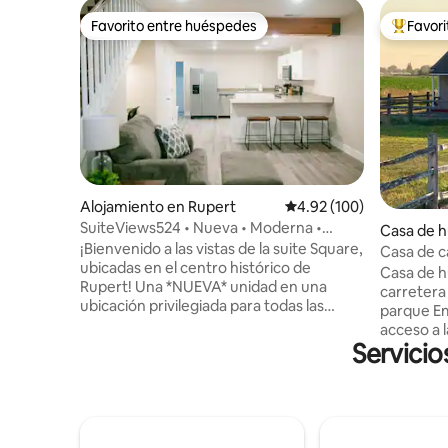
Favorito entre huéspedes
Favor
Favorito entre huéspedes
Favorito
Alojamiento en Rupert
Calificación promedio: 
4.92 (100)
SuiteViews524 • Nueva • Moderna •
Casa de 
Cómoda • Centro • Capacidad para 6
¡Bienvenido a las vistas de la suite Square,
burn
Casa de c
personas
ubicadas en el centro histórico de
Casa de h
Rupert! Una *NUEVA* unidad en una
carretera 
ubicación privilegiada para todas las
parque Em
cosas Rupert Y el sur de Idaho. Esta suite
acceso a l
de 2 dormitorios, totalmente amueblada,
Servicio
cuadrados
tiene capacidad para 6 personas. Tiene la
tamaño qu
opción de alquilar una unidad contigua
cama. Co
separada para dormir 6 más (12 personas
sin estuf
en total), ¡por lo que los grupos son
de suelo. 
bienvenidos! Totalmente amueblada,
café. Cap