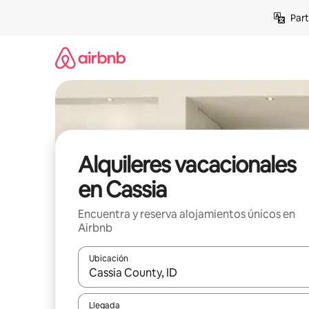
Omite
Part
el
contenido
Alquileres vacacionales
en Cassia
Encuentra y reserva alojamientos únicos en
Airbnb
Ubicación
Cuando los resultados estén disponibles, navega co
Llegada