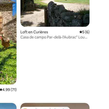
Loft en Curières
Calificación prome
5 (6)
Casa de campo Par-delà-l'Aubrac" Lou
Pitchou" 4 espigas
Calificación promedio: 4.99 de 5, 71 reseñas
4.99 (71)