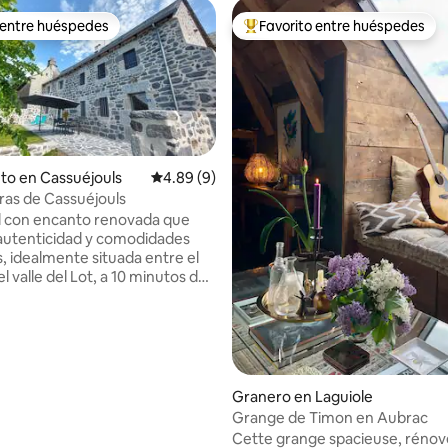
 entre huéspedes
Favorito entre huéspedes
 entre huéspedes
Favorito entre huéspedes prefe
to en Cassuéjouls
Calificación promedio: 4.89 de 5, 9 reseñas
4.89 (9)
uras de Cassuéjouls
l con encanto renovada que
autenticidad y comodidades
 idealmente situada entre el
4.97 de 5, 145 reseñas
l valle del Lot, a 10 minutos de
Capacidad: 5 personas Gran
 cocina equipada con cantou
l En la planta superior: 2
os (2 camas de 160 + 1 cama de
o moderno, WC separado
Gran terraza de piedra,
Granero en Laguiole
e jardín, tumbonas Vista
Grange de Timon en Aubrac
, fuente natural Cuna y trona a
Cette grange spacieuse, rénov
ábanas, toallas y limpieza al final