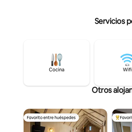
TV. 2 habitaciones queen size, posibilidad
de la esta
de añadir una cuna adicional de 90
personas. Cuarto de baño con ducha a
ras de suelo, lavadora, WC separado. El
Servicios p
buron se encuentra a 400 m de la
carretera, accesible en automóvil.
Cocina
Wifi
Otros aloja
Favorito entre huéspedes
Favor
Favorito entre huéspedes
Favorito