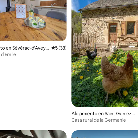
dio: 5 de 5, 5 reseñas
to en Sévérac-d'Aveyr
Calificación promedio: 5 de 5, 33 reseñas
5 (33)
 d'Emile
Alojamiento en Saint Geniez
d'Olt et d'Aubrac
Casa rural de la Germanie