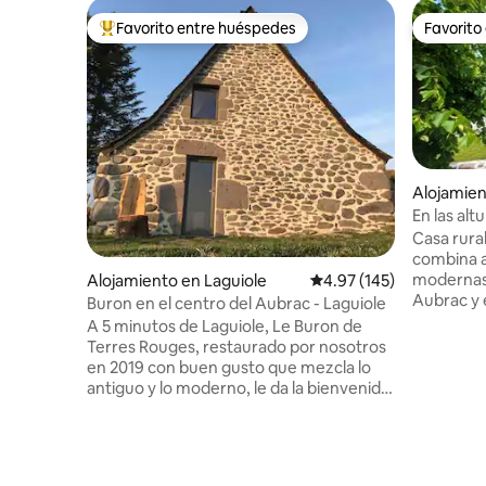
Favorito entre huéspedes
Favorito
Favorito entre huéspedes preferido
Favorito
Alojamien
En las alt
Casa rura
combina 
modernas,
Alojamiento en Laguiole
Calificación promedio: 
4.97 (145)
Aubrac y e
Buron en el centro del Aubrac - Laguiole
Laguiole. 
A 5 minutos de Laguiole, Le Buron de
estancia,
Terres Rouges, restaurado por nosotros
tradiciona
en 2019 con buen gusto que mezcla lo
dormitori
antiguo y lo moderno, le da la bienvenida
90), bañ
en un lugar único y emblemático con un
Exterior: 
paisaje que le quita el aliento. Cocina
muebles d
totalmente equipada, chimenea con
despejada
inserto, zona de estar en una bóveda con
petición S