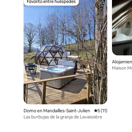
Favorito entre huéspedes
Favorito entre huéspedes
Alojamie
rac
Maison M
Domo en Mandailles-Saint-Julien
Calificación promed
5 (11)
Las burbujas de la granja de Lavaissière