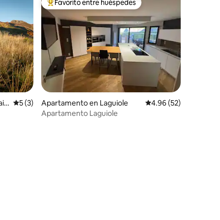
Favorito entre huéspedes
Favorito entre huéspedes preferido
ain
Calificación promedio: 5 de 5, 3 reseñas
5 (3)
Apartamento en Laguiole
Calificación promedio:
4.96 (52)
Apartamento Laguiole