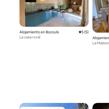
Alojamiento en Bozouls
Calificación prome
5 (5)
La casa rural
Alojamien
on
La Maison