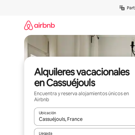
Omite
Part
el
contenido
Alquileres vacacionales
en Cassuéjouls
Encuentra y reserva alojamientos únicos en
Airbnb
Ubicación
Cuando los resultados estén disponibles, navega co
Llegada