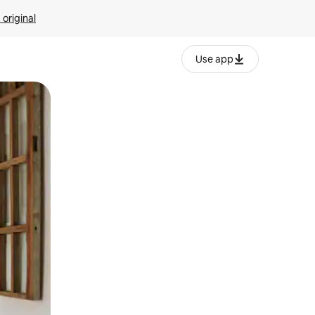
 original
Use app
o o desliza el dedo.