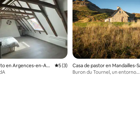
nto en Argences-en-Aub
Calificación promedio: 5 de 5, 3 reseñas
5 (3)
Casa de pastor en Mandailles-S
t-Julien
dA
Buron du Tournel, un entorno
excepcional
io: 5 de 5, 11 reseñas