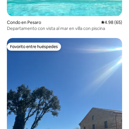
Condo en Pesaro
Calificación p
4.98 (65)
Departamento con vista al mar en villa con piscina
Favorito entre huéspedes
Favorito entre huéspedes