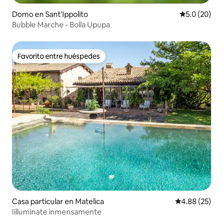
Domo en Sant'Ippolito
Calificación
5.0 (20)
Bubble Marche - Bolla Upupa
Favorito entre huéspedes
Favorito entre huéspedes
Casa particular en Matelica
Calificación p
4.88 (25)
Iilluminate inmensamente