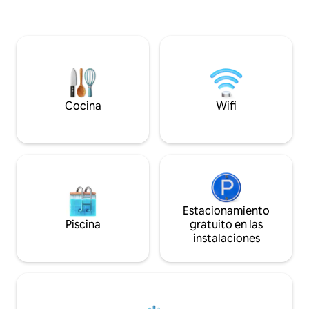
Ubicada en un entorno histórico de gran
estacionamiento P️ Este Super Loft 
valor, la residencia combina espacios
140 m2 está ubicad
bien cuidados y funcionales con un
céntrico de Fano: 
ambiente tranquilo y elegante. Ideal
supermercados y t
para aquellos que quieren disfrutar de
metros del centro histór
Urbino con tranquilidad, viviendo su
con los más altos 
historia sin renunciar a la comodidad.
mejores productos 
Cocina
Wifi
Estacionamiento
Piscina
gratuito en las
instalaciones