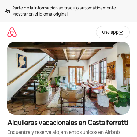
Omite
Parte de la información se tradujo automáticamente. 
el
Mostrar en el idioma original
contenido
Use app
Alquileres vacacionales en Castelferretti
Encuentra y reserva alojamientos únicos en Airbnb