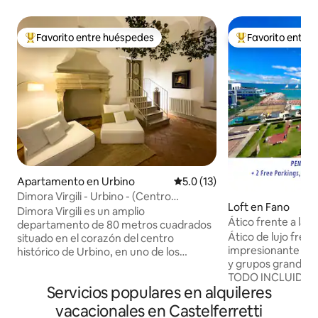
Favorito entre huéspedes
Favorito entre
Favorito entre huéspedes preferido
Favorito entre hu
Apartamento en Urbino
Calificación promedio: 5.0 de 
5.0 (13)
Dimora Virgili - Urbino - (Centro
Loft en Fano
histórico)
Dimora Virgili es un amplio
Ático frente a la p
departamento de 80 metros cuadrados
familias
Ático de lujo fren
situado en el corazón del centro
impresionante vist
histórico de Urbino, en uno de los
y grupos grandes 
edificios más antiguos de la ciudad. Los
TODO INCLUIDO: • Playa privada frente
espacios son amplios y están equipados
Servicios populares en alquileres
a la casa: con 3 sombrillas, 9 camastros y
con todas las comodidades, diseñados
una piscina gratuita⛱️ • Súper d
para una estancia cómoda y relajada.
vacacionales en Castelferretti
en 2 bares de primera 🥐 • 2 