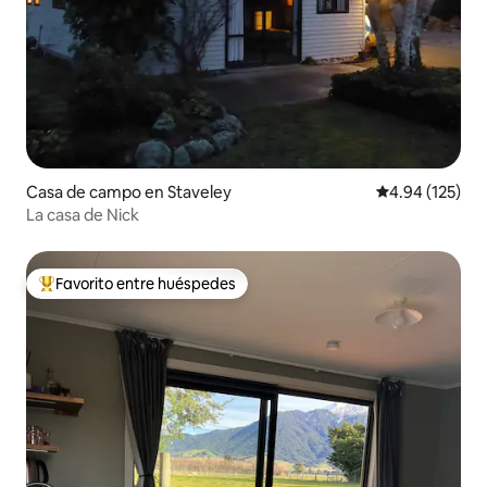
Casa de campo en Staveley
Calificación p
4.94 (125)
La casa de Nick
Favorito entre huéspedes
Favorito entre huéspedes preferido