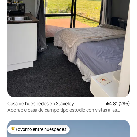
Casa de huéspedes en Staveley
Calificación pr
4.81 (286)
Adorable casa de campo tipo estudio con vistas a las
montañas
Favorito entre huéspedes
Favorito entre huéspedes preferido