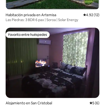
Habitación privada en Artemisa
Calificación 
4.92 (12)
Las Piedras: 3 BDR 6 pax | Soroa | Solar Energy
Favorito entre huéspedes
Favorito entre huéspedes
Alojamiento en San Cristobal
Calificac
5 (6)