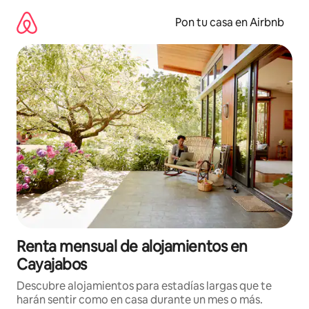
Omite
el
Pon tu casa en Airbnb
contenido
Renta mensual de alojamientos en
Cayajabos
Descubre alojamientos para estadías largas que te
harán sentir como en casa durante un mes o más.