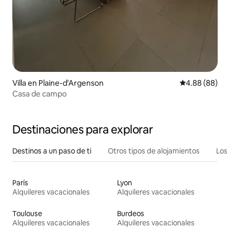
Villa en Plaine-d'Argenson
Calificación p
4.88 (88)
Casa de campo
Destinaciones para explorar
Destinos a un paso de ti
Otros tipos de alojamientos
Los 
París
Lyon
Alquileres vacacionales
Alquileres vacacionales
Toulouse
Burdeos
Alquileres vacacionales
Alquileres vacacionales