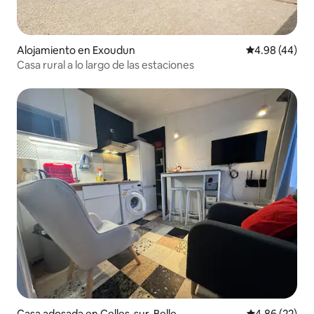
Alojamiento en Exoudun
Calificación p
4.98 (44)
Casa rural a lo largo de las estaciones
Casa adosada en Celles-sur-Belle
Calificación p
4.86 (22)