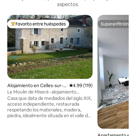
aspectos.
Favorito entre huéspedes
Superanfitrión
Favorito entre huéspedes preferido
Superanfitrión
Alojamiento en Celles-sur-B
Calificación promedio: 4.99 de 5
4.99 (119)
elle
Le Moulin de Miserè -alojamiento
amueblado-
Casa que data de mediados del siglo XIX,
acceso independiente, restaurada
respetando los materiales, madera,
piedra, idealmente situada en el valle de
la Belle, entorno muy tranquilo y sin
embargo muy cerca del centro histórico
del pueblo, clasificado como «pequeña
Apartamento en C