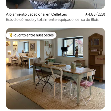
Alojamiento vacacional en Cellettes
Calificación pr
4.88 (228)
Estudio cómodo y totalmente equipado, cerca de Blois
Favorito entre huéspedes
Favorito entre huéspedes preferido