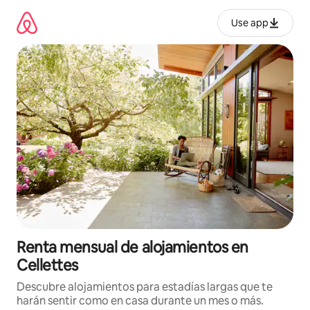
Omite
el
Use app
contenido
Renta mensual de alojamientos en
Cellettes
Descubre alojamientos para estadías largas que te
harán sentir como en casa durante un mes o más.