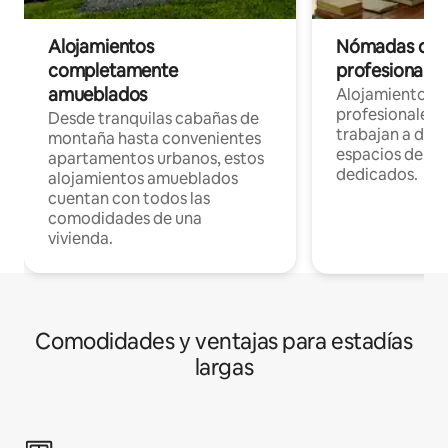
Alojamientos
Nómadas digit
completamente
profesionales 
amueblados
Alojamientos 
profesionales 
Desde tranquilas cabañas de
trabajan a dist
montaña hasta convenientes
espacios de tr
apartamentos urbanos, estos
dedicados.
alojamientos amueblados
cuentan con todos las
comodidades de una
vivienda.
Comodidades y ventajas para estadías
largas