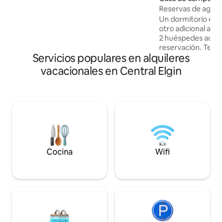
dormitorios y un solárium con 2 sofás
ey
Reservas de agost
cama y vistas al lago. Dormitorio
Un dormitorio en la
adicional terminado con baño completo
otro adicional arr
disponible para más de 6 huéspedes. Se
2 huéspedes adici
puede llegar caminando a Little Beach y
reservación. Terraza, porche, aire
en 7 minutos en auto a Big Beach. No hay
Servicios populares en alquileres
acondicionado, to
acceso a la playa desde la propiedad.
Encajaría a los via
vacacionales en Central Elgin
mayores. Precioso estanque y ubicación
privada/tranquila. De octubre a marzo
hay descuento por
Además, te reembo
Airbnb (en efectivo
reservas para un mes). Hogar 
para los amantes d
alguien que quier
Stanley antes de 
Cocina
Wifi
Municipio de Centra
inspección.