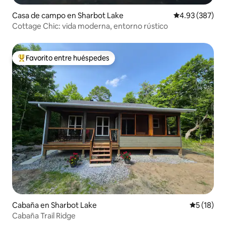
Casa de campo en Sharbot Lake
Calificación pr
4.93 (387)
Cottage Chic: vida moderna, entorno rústico
Favorito entre huéspedes
Favorito entre huéspedes preferido
Cabaña en Sharbot Lake
Calificaci
5 (18)
Cabaña Trail Ridge