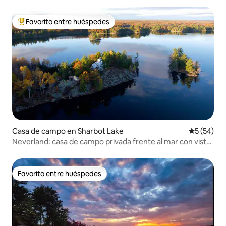
Favorito entre huéspedes
Favorito entre huéspedes preferido
Casa de campo en Sharbot Lake
Calificaci
5 (54)
Neverland: casa de campo privada frente al mar con vistas
de 360º
Favorito entre huéspedes
Favorito entre huéspedes