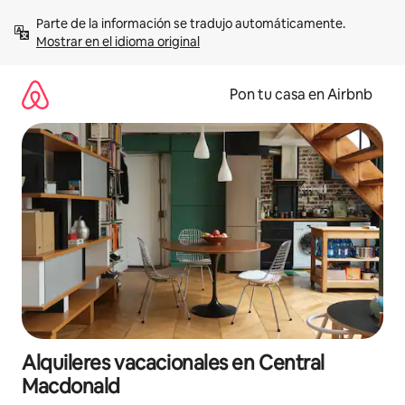
Omite
Parte de la información se tradujo automáticamente. 
el
Mostrar en el idioma original
contenido
Pon tu casa en Airbnb
Alquileres vacacionales en Central
Macdonald