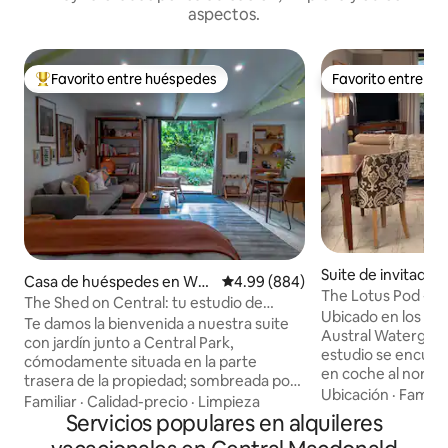
aspectos.
Favorito entre huéspedes
Favorito entre h
Favorito entre huéspedes preferido
Favorito entre h
Suite de invitado
Casa de huéspedes en We
Calificación promedio: 4.99 de 5
4.99 (884)
n
The Lotus Pod - C
ntworth Falls
The Shed on Central: tu estudio de
única con vistas
Ubicado en los ter
montaña
Te damos la bienvenida a nuestra suite
Austral Watergard
con jardín junto a Central Park,
estudio se encuen
cómodamente situada en la parte
en coche al norte de S
trasera de la propiedad; sombreada por
puertas del río Ha
Ubicación
·
Familia
árboles y setos, con jardines y un
Familiar
·
Calidad-precio
·
Limpieza
aguas de Berowra,
pequeño estanque. La zona está
Servicios populares en alquileres
una escapada rura
rodeada de una gran cantidad de