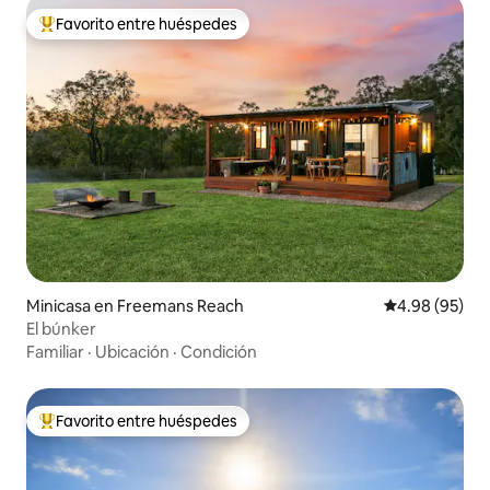
Favorito entre huéspedes
Favorito entre huéspedes preferido
Minicasa en Freemans Reach
Calificación p
4.98 (95)
El búnker
Familiar
·
Ubicación
·
Condición
Favorito entre huéspedes
Favorito entre huéspedes preferido