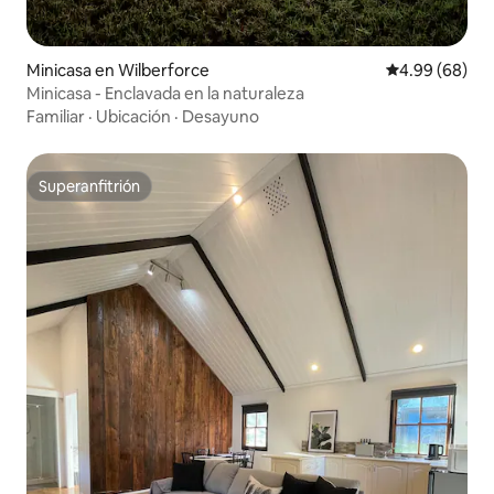
Minicasa en Wilberforce
Calificación p
4.99 (68)
Minicasa - Enclavada en la naturaleza
Familiar
·
Ubicación
·
Desayuno
Superanfitrión
Superanfitrión