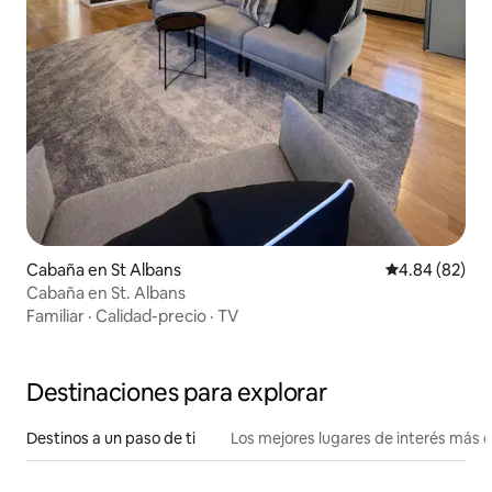
Cabaña en St Albans
Calificación p
4.84 (82)
Cabaña en St. Albans
Familiar
·
Calidad-precio
·
TV
Destinaciones para explorar
Destinos a un paso de ti
Los mejores lugares de interés más 