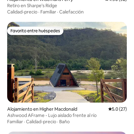
Retiro en Sharpe's Ridge
Calidad-precio
·
Familiar
·
Calefacción
Favorito entre huéspedes
Favorito entre huéspedes
Alojamiento en Higher Macdonald
Calificación
5.0 (27)
Ashwood AFrame - Lujo aislado frente al río
Familiar
·
Calidad-precio
·
Baño