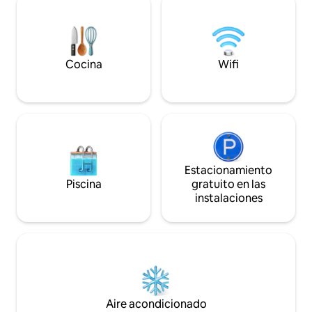
naturaleza. Si buscas una experiencia
disfrutar de los 
única en el Cabo de la Vela, ¡has
espectaculares, pr
encontrado tu destino!"
gastronomía local.
Cocina
Wifi
Estacionamiento
Piscina
gratuito en las
instalaciones
Aire acondicionado