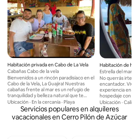
Habitación privada en Cabo de La Vela
Habitación de hot
e La Vela
Cabañas Cabo de la vela
Estrella del mar ho
Bienvenidos a un rincón paradisíaco en el
No querrás irte de
Cabo de la Vela, La Guajira! Nuestras
encantador. Vive l
cabañas frente al mar es un refugio de
experiencia en el 
tranquilidad y belleza natural que te
hospedaje con cam
invita a experimentar la esencia deste
hamacas hechas a
Ubicación
·
En la cercanía
·
Playa
Ubicación
·
Calida
lugar único.Ubicadas en una playa
Servicios populares en alquileres
descansar bajo el c
privada de arena dorada y aguas
brisa marina. Aquí, 
vacacionales en Cerro Pilón de Azúcar
cristalinas, nuestras cabañas te ofrecen
simplicidad. Desc
una estancia incomparable. Cada cabaña
moderno y conecta
ha sido diseñada pensando en la
un entorno rústic
comodidad y la conexión con la
solo unos pasos de