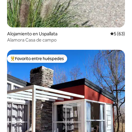
Alojamiento en Uspallata
Calificaci
5 (63)
Alamora Casa de campo
Favorito entre huéspedes
Favorito entre huéspedes preferido