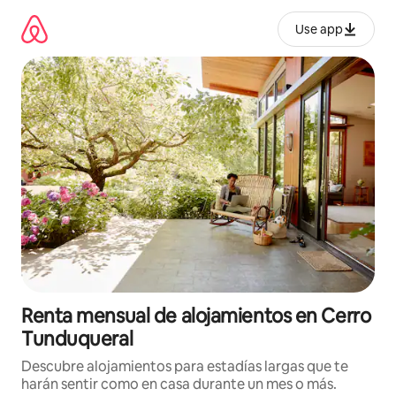
Omite
el
Use app
contenido
Renta mensual de alojamientos en Cerro
Tunduqueral
Descubre alojamientos para estadías largas que te
harán sentir como en casa durante un mes o más.