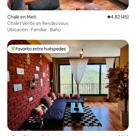
Chalé en Meti
Calificación 
4.82 (45)
Chalet Vérité en Rendezvous
Ubicación
·
Familiar
·
Baño
Favorito entre huéspedes
Favorito entre huéspedes preferido