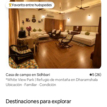
Favorito entre huéspedes
Favorito entre huéspedes preferido
Casa de campo en Sidhbari
Calificaci
5 (26)
*White View Park | Refugio de montaña en Dharamshala
Ubicación
·
Familiar
·
Condición
Destinaciones para explorar