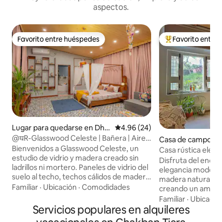
aspectos.
Favorito entre huéspedes
Favorito entre
Favorito entre huéspedes
Favorito entre hu
Lugar para quedarse en Dha
Calificación promedio: 4.96 de 
4.96 (24)
ramsala
@घR-Glasswood Celeste | Bañera | Aire
Casa de campo e
acondicionado doble | TV de 55”
Bienvenidos a Glasswood Celeste, un
ala
Casa rústica eleg
estudio de vidrio y madera creado sin
Disfruta del encant
ladrillos ni mortero. Paneles de vidrio del
elegancia moderna
suelo al techo, techos cálidos de madera
madera natural y 
y cortinas opacas crean un espacio que
Familiar
·
Ubicación
·
Comodidades
creando un ambien
se siente abierto durante el día y
el corazón de Dharamsh
Familiar
·
Ubicació
acogedor por la noche. Ubicado en el
Servicios populares en alquileres
hace que nuestro 
corazón de la ciudad y con acceso a
Disfruta de unas v