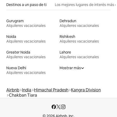
Destinos a un paso de ti
Los mejores lugares de interés más 
Gurugram
Dehradun
Alquileres vacacionales
Alquileres vacacionales
Noida
Rishikesh
Alquileres vacacionales
Alquileres vacacionales
Greater Noida
Lahore
Alquileres vacacionales
Alquileres vacacionales
Nueva Delhi
Mostrar más
Alquileres vacacionales
Airbnb
India
Himachal Pradesh
Kangra Division
Chakban Tiara
© 2026 Airbnb, Inc.