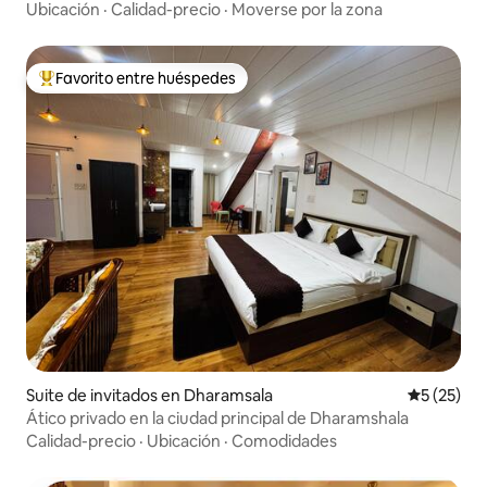
Ubicación
·
Calidad-precio
·
Moverse por la zona
Favorito entre huéspedes
Favorito entre huéspedes preferido
Suite de invitados en Dharamsala
Calificaci
5 (25)
Ático privado en la ciudad principal de Dharamshala
Calidad-precio
·
Ubicación
·
Comodidades