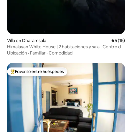
Villa en Dharamsala
Calificaci
5 (15)
Himalayan White House | 2 habitaciones y sala | Centro de
Dharamshala
Ubicación
·
Familiar
·
Comodidad
Favorito entre huéspedes
Favorito entre huéspedes preferido