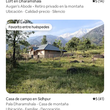
Loft en Dharamshala
Calificaci
5 (14)
Augan's Abode • Retiro privado en la montaña
Ubicación
·
Calidad-precio
·
Silencio
Favorito entre huéspedes
Favorito entre huéspedes
Casa de campo en Sidhpur
Calificaci
5 (41)
Pala Dharamshala - Casa de montaña
Ubicación
·
Familiar
·
Decoración