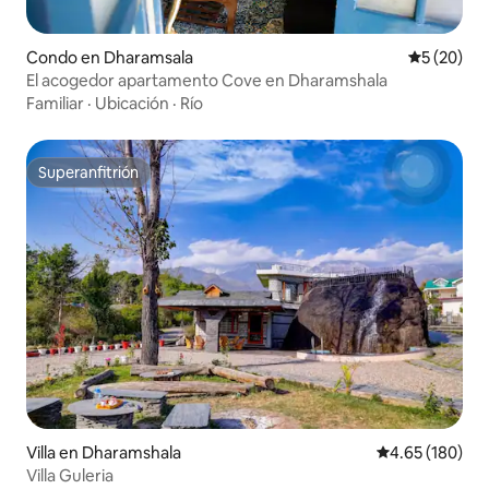
Condo en Dharamsala
Calificaci
5 (20)
El acogedor apartamento Cove en Dharamshala
Familiar
·
Ubicación
·
Río
Superanfitrión
Superanfitrión
Villa en Dharamshala
Calificación pr
4.65 (180)
Villa Guleria