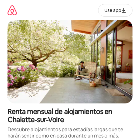
Omite
el
Use app
contenido
Renta mensual de alojamientos en
Chalette-sur-Voire
Descubre alojamientos para estadías largas que te
harán sentir como en casa durante un mes o más.