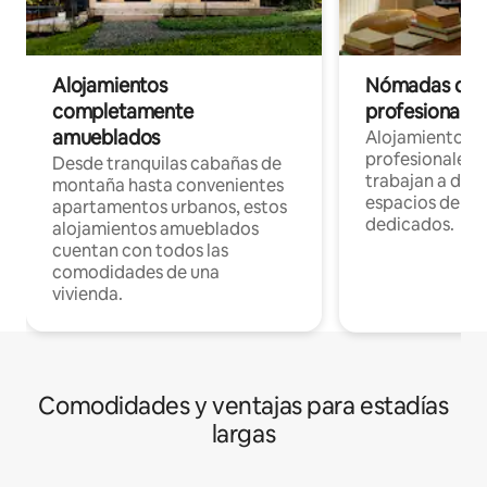
Alojamientos
Nómadas digit
completamente
profesionales 
amueblados
Alojamientos 
profesionales 
Desde tranquilas cabañas de
trabajan a dist
montaña hasta convenientes
espacios de tr
apartamentos urbanos, estos
dedicados.
alojamientos amueblados
cuentan con todos las
comodidades de una
vivienda.
Comodidades y ventajas para estadías
largas