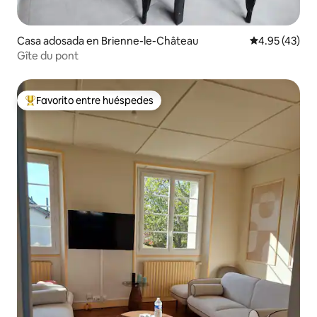
Casa adosada en Brienne-le-Château
Calificación 
4.95 (43)
Gîte du pont
Favorito entre huéspedes
Favorito entre huéspedes preferido