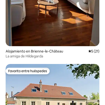
Alojamiento en Brienne-le-Château
Calificaci
5 (21)
La amiga de Hildegarda
Favorito entre huéspedes
Favorito entre huéspedes