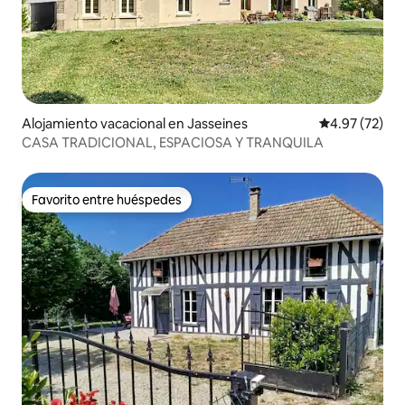
Alojamiento vacacional en Jasseines
Calificación 
4.97 (72)
CASA TRADICIONAL, ESPACIOSA Y TRANQUILA
Favorito entre huéspedes
Favorito entre huéspedes