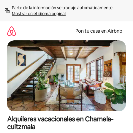
Omite
Parte de la información se tradujo automáticamente. 
el
Mostrar en el idioma original
contenido
Pon tu casa en Airbnb
Alquileres vacacionales en Chamela-
cuitzmala