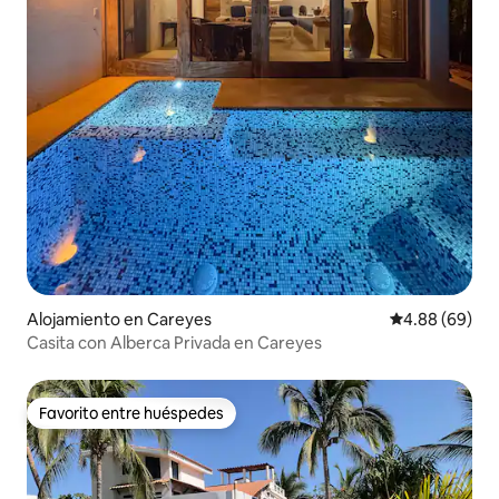
Alojamiento en Careyes
Calificación p
4.88 (69)
Casita con Alberca Privada en Careyes
Favorito entre huéspedes
Favorito entre huéspedes