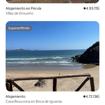
Alojamiento en Pérula
Calificación 
4.93 (15)
Villas de Ensueño
Superanfitrión
Superanfitrión
Alojamiento
Calificación 
4.72 (36)
Casa Besucona en Boca de Iguanas