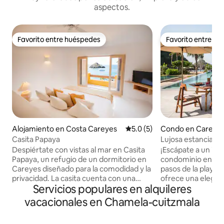
aspectos.
Favorito entre huéspedes
Favorito entre h
Favorito entre huéspedes
Favorito entre h
Alojamiento en Costa Careyes
Calificación promedio: 5.0 de
5.0 (5)
Condo en Careye
Casita Papaya
Lujosa estancia fre
piscinas!
Despiértate con vistas al mar en Casita
¡Escápate a un im
Papaya, un refugio de un dormitorio en
condominio en la p
Careyes diseñado para la comodidad y la
pasos de la playa! Este refugio de lujo
privacidad. La casita cuenta con una
ofrece una elegan
Servicios populares en alquileres
cama tamaño king, una sala de estar
cocina totalmente
abierta y una gran terraza con espacio
privado y terraza 
vacacionales en Chamela-cuitzmala
para cenar y un bar con vistas al mar,
serenas. Sumérgete
perfecto para comer, contemplar las
acceso a 5 piscina