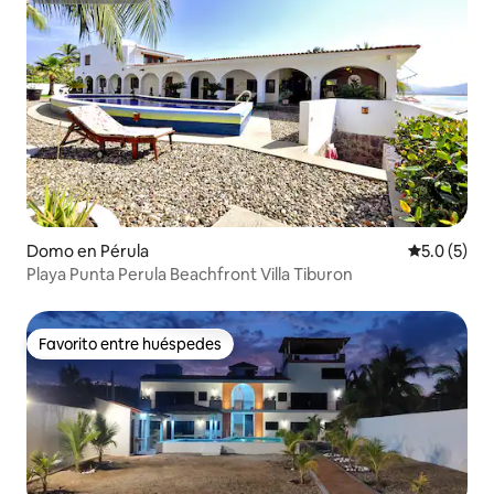
Domo en Pérula
Calificació
5.0 (5)
Playa Punta Perula Beachfront Villa Tiburon
Favorito entre huéspedes
Favorito entre huéspedes