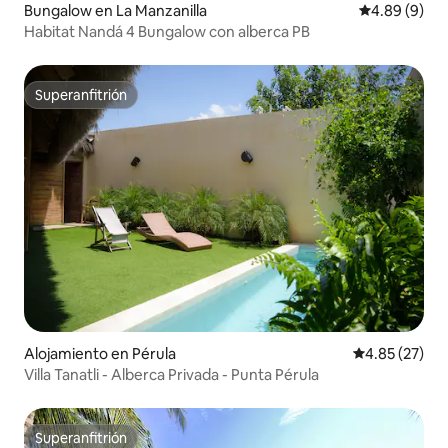
Bungalow en La Manzanilla
Calificación 
4.89 (9)
Habitat Nandá 4 Bungalow con alberca PB
Superanfitrión
Superanfitrión
Alojamiento en Pérula
Calificación 
4.85 (27)
Villa Tanatli - Alberca Privada - Punta Pérula
Superanfitrión
Superanfitrión